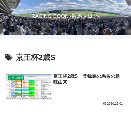
RACING BOOK -競馬ブログ-
京王杯2歳S
京王杯2歳S 登録馬の馬名の意
レース情報
味由来
2020.11.01