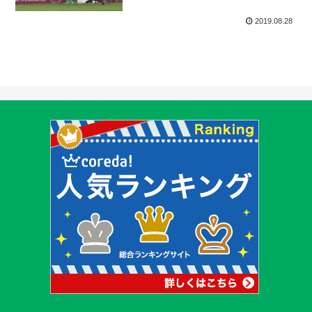
2019.08.28