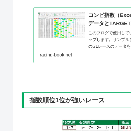
コンピ指数（Exc
データとTARGE
このブログで使用して
ップします。サンプルと
のG1レースのデータを
イル形...
racing-book.net
指数順位1位が強いレース