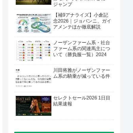
ジャンプ
【補9アナライズ】小倉記
念2026｜ジョバンニ、ガイ
アメンテほか徹底解説
ノーザンファーム系・社台
ファーム系の関連馬主につ
いて（勝負服一覧）2024
川田将雅がノーザンファー
ム系の騎乗が減っている件
セレクトセール2026 1日目
結果速報