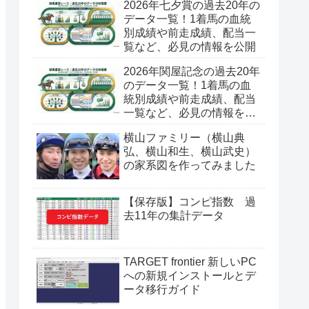
2026年七夕賞の過去20年の
データ一覧！1着馬の血統
別成績や前走成績、配当一
覧など、必見の情報を公開
2026年関屋記念の過去20年
のデータ一覧！1着馬の血
統別成績や前走成績、配当
一覧など、必見の情報を公
開
横山ファミリー（横山典
弘、横山和生、横山武史）
の家系図を作ってみました
【保存版】コンピ指数 過
去11年の集計データ
TARGET frontier 新しいPC
への新規インストールとデ
ータ移行ガイド