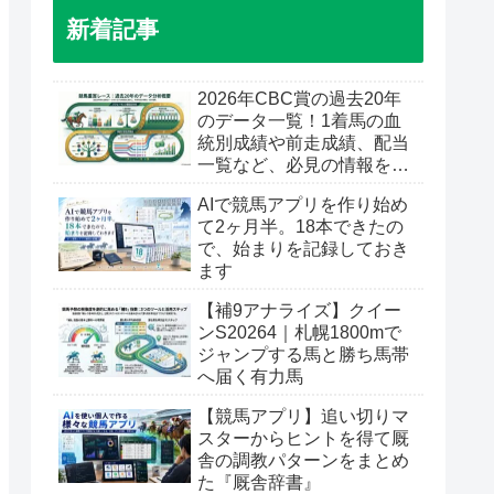
新着記事
2026年CBC賞の過去20年
のデータ一覧！1着馬の血
統別成績や前走成績、配当
一覧など、必見の情報を公
開
AIで競馬アプリを作り始め
て2ヶ月半。18本できたの
で、始まりを記録しておき
ます
【補9アナライズ】クイー
ンS20264｜札幌1800mで
ジャンプする馬と勝ち馬帯
へ届く有力馬
【競馬アプリ】追い切りマ
スターからヒントを得て厩
舎の調教パターンをまとめ
た『厩舎辞書』