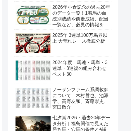
2026年小倉記念の過去20年
のデータ一覧！1着馬の血
統別成績や前走成績、配当
一覧など、必見の情報を公
開
2025年 3連単100万馬券以
上 大荒れレース徹底分析
2024年度 馬連・馬単・3
連単・3連複の組み合わせ
ベスト30
ノーザンファーム系調教師
について 木村哲也、池添
学、高野友和、斉藤崇史、
宮田敬介
七夕賞2026・過去20年デー
タ分析｜福島開催で見えた
勝ち馬・穴馬の条件と補9