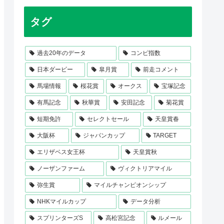
タグ
過去20年のデータ
コンピ指数
日本ダービー
皐月賞
前走コメント
馬場情報
桜花賞
オークス
宝塚記念
有馬記念
秋華賞
安田記念
菊花賞
短期免許
セレクトセール
天皇賞春
大阪杯
ジャパンカップ
TARGET
エリザベス女王杯
天皇賞秋
ノーザンファーム
ヴィクトリアマイル
弥生賞
マイルチャンピオンシップ
NHKマイルカップ
データ分析
スプリンターズS
高松宮記念
ルメール