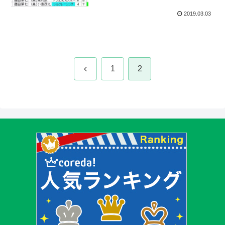
2019.03.03
前
1
2
へ