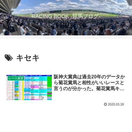
RACING BOOK -競馬ブログ-
キセキ
阪神大賞典は過去20年のデータか
レース展望
ら菊花賞馬と相性がいいレースと
言うのが分かった。菊花賞馬キセ
キにとっては負けられない一戦。
2020.03.18