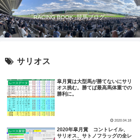
RACING BOOK -競馬ブログ-
サリオス
皐月賞は大型馬が勝てないにサリ
レースデータ
オス挑む。勝てば最高馬体重での
勝利に。
2020.04.18
2020年皐月賞 コントレイル、
レース展望
サリオス、サトノフラッグの全レ