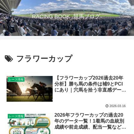
RACING BOOK -競馬ブログ-
フラワーカップ
【フラワーカップ2026過去20年
レース情報
分析】勝ち馬の条件は補9とPCI
にあり｜穴馬を拾う非直感データ
を徹底検証
2026.03.16
2026年フラワーカップの過去20
レース情報
年のデータ一覧！1着馬の血統別
成績や前走成績、配当一覧など、
必見の情報を公開