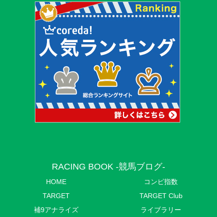
RACING BOOK -競馬ブログ-
HOME
コンピ指数
TARGET
TARGET Club
補9アナライズ
ライブラリー