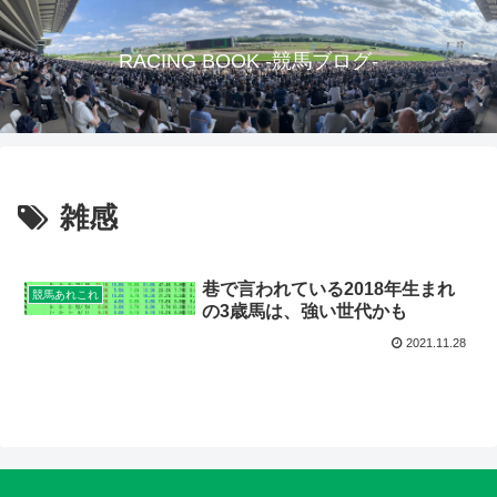
RACING BOOK -競馬ブログ-
雑感
巷で言われている2018年生まれ
競馬あれこれ
の3歳馬は、強い世代かも
2021.11.28