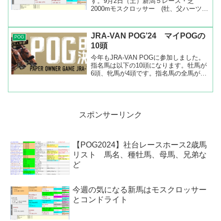
す。9月2日（土）新潟５レース・芝
2000mモスクロッサー (牡、父ハーツク
ライ、母クリスプ、美浦・国枝栄厩舎、
馬主・サンデーレーシング、生産者・ノ
ーザンファーム)兄ダノンファラオはJDD
JRA-VAN POG’24 マイPOGの
POG
やダイオライト記念...
10頭
今年もJRA-VAN POGに参加しました。
指名馬は以下の10頭になります。牡馬が
6頭、牝馬が4頭です。指名馬の全馬が1
勝を挙げられると良いです。そして、そ
の先に重賞勝ち、G1勝ちしてくれるとも
っと嬉しいです。馬名性齢厩舎種牡馬馬
主エデルク...
スポンサーリンク
【POG2024】社台レースホース2歳馬
リスト 馬名、種牡馬、母馬、兄弟な
ど
今週の気になる新馬はモスクロッサー
とコンドライト