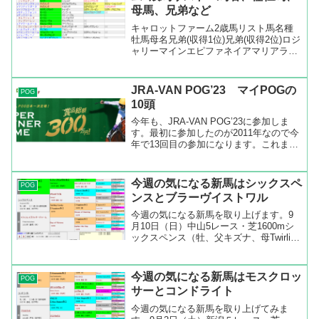
母馬、兄弟など
キャロットファーム2歳馬リスト馬名種
牡馬母名兄弟(収得1位)兄弟(収得2位)ロジ
ャリーマインエピファネイアマリアライ
トオーソクレースアローグレイシャーキ
ズナザズーアルーシャプライドランドグ
ラフレナートキズナヴィルデローゼブリ
JRA-VAN POG’23 マイPOGの
POG
ッサドラーダキズ...
10頭
今年も、JRA-VAN POG’23に参加しま
す。最初に参加したのが2011年なので今
年で13回目の参加になります。これまで
の最高順位は昨年で400位―500位の間で
した。昨年はリバティアイランドとソー
ルオリエンスを指名できたので楽しかっ
今週の気になる新馬はシックスペ
POG
た...
ンスとブラーヴイストワル
今週の気になる新馬を取り上げます。9
月10日（日）中山5レース・芝1600mシ
ックスペンス（牡、父キズナ、母Twirling
Candy、美浦・国枝栄厩舎、馬主・キャ
ロットファーム、生産者・ノーザンファ
ーム）母Twirling Candyは...
今週の気になる新馬はモスクロッ
POG
サーとコンドライト
今週の気になる新馬を取り上げてみま