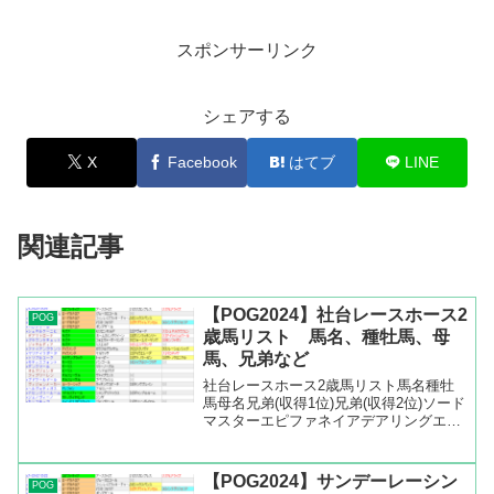
スポンサーリンク
シェアする
X
Facebook
はてブ
LINE
関連記事
【POG2024】社台レースホース2
POG
歳馬リスト 馬名、種牡馬、母
馬、兄弟など
社台レースホース2歳馬リスト馬名種牡
馬母名兄弟(収得1位)兄弟(収得2位)ソード
マスターエピファネイアデアリングエッ
ジクラウドプリーザーエピファネイアア
ブソリュートレディアーティットグラヴ
ィルフィルトラージュエピファネイアプ
【POG2024】サンデーレーシン
POG
ロヴィナージュサ...