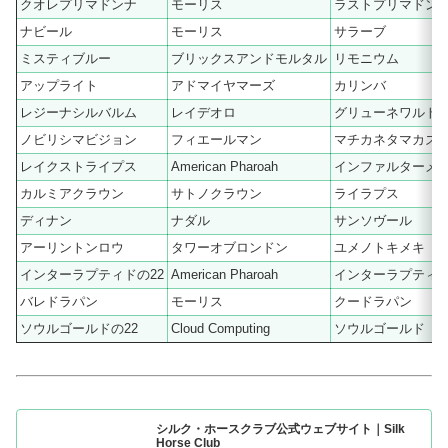
クオレプリマドンナ
モーリス
ラストプリマドン
ナビール
モーリス
サラーブ
ミスティブルー
ブリックスアンドモルタル
リモニウム
アップライト
アドマイヤマーズ
カリンバ
レジーナシルバルム
レイデオロ
グリューネワルト
ノビリシマビジョン
フィエールマン
マチカネタマカズ
レイクストライプス
American Pharoah
インファルターメ
カルミアクラウン
サトノクラウン
ライラプス
ディナン
ナダル
サンソヴール
アーリントンロウ
タワーオブロンドン
ユメノトキメキ
インターラプティドの22
American Pharoah
インターラプティ
バレドラパン
モーリス
クードラパン
ソウルゴールドの22
Cloud Computing
ソウルゴールド
シルク・ホースクラブ公式ウェブサイト｜Silk
Horse Club