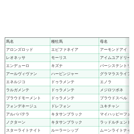
馬名
種牡馬
母名
アロンズロッド
エピファネイア
アーモンドアイ
レオネッサ
モーリス
アイムユアドリー
エンデューロ
キズナ
パーシステントリ
アールヴィヴァン
ハービンジャー
グラマラスライフ
エネルジコ
ドゥラメンテ
エノラ
ラルガメンテ
ドゥラメンテ
メジロツボネ
プラウドモーメント
ドゥラメンテ
プラウドスペル
フォンデネージュ
ドレフォン
ユキチャン
アルバパテラ
キタサンブラック
マイハッピーフェ
ノクターン
キタサンブラック
ラッドルチェンド
スターライトナイト
ルーラーシップ
ムーンライトナイ