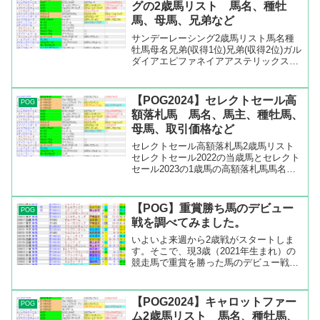
グの2歳馬リスト 馬名、種牡
馬、母馬、兄弟など
サンデーレーシング2歳馬リスト馬名種
牡馬母名兄弟(収得1位)兄弟(収得2位)ガル
ダイアエピファネイアアステリックスア
エロリットアマギールヴァルキリーバー
スエピファネイアグロリアーナロゼフェ
リシアエピファネイアロサグラウカラッ
【POG2024】セレクトセール高
POG
フルズドリームエ...
額落札馬 馬名、馬主、種牡馬、
母馬、取引価格など
セレクトセール高額落札馬2歳馬リスト
セレクトセール2022の当歳馬とセレクト
セール2023の1歳馬の高額落札馬馬名馬
主種牡馬母名取引価格ｼｬﾝﾊﾟﾝｴﾆﾜﾝの22ド
ゥラメンテシャンパンエニワン35200万
円ショウナンバルドルブリックスアン
【POG】重賞勝ち馬のデビュー
POG
ド...
戦を調べてみました。
いよいよ来週から2歳戦がスタートしま
す。そこで、現3歳（2021年生まれ）の
競走馬で重賞を勝った馬のデビュー戦が
いつだったか調べてみました。日本ダー
ビーを勝ったダノンデサイルは10月の東
京でデビュー、オークスを勝ったチェル
【POG2024】キャロットファー
POG
ヴィニアは2歳戦が...
ム2歳馬リスト 馬名、種牡馬、