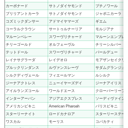
カーボナード
サトノダイヤモンド
プチノワール
ブリリアントカーラ
サトノダイヤモンド
ジャポニカーラ
コズミックダンサー
アドマイヤマーズ
ギエム
コーラルクラウン
サートゥルナーリア
モルジアナ
マルーンベレー
スワーヴリチャード
マルーンエンブレ
チリーゴールド
オルフェーヴル
チリーシルバー
テットドール
スワーヴリチャード
パールデュー
レイナサグラーダ
レイデオロ
モアザンセイクリ
ブルックリンダンス
ルヴァンスレーヴ
サダムグランジュ
シルクディヴェール
フィエールマン
ルシルク
ジーナアクトレス
ニューイヤーズデイ
ジーナアイリス
アイルランズコール
ワールドエース
クローバーリーフ
インターアーバン
アジアエクスプレス
ソーディヴァイン
アメリカンビキニ
American Pharoah
パリスビキニ
スターリーナイト
ロードカナロア
スターリーステー
ワスカル
モーリス
コパカティ