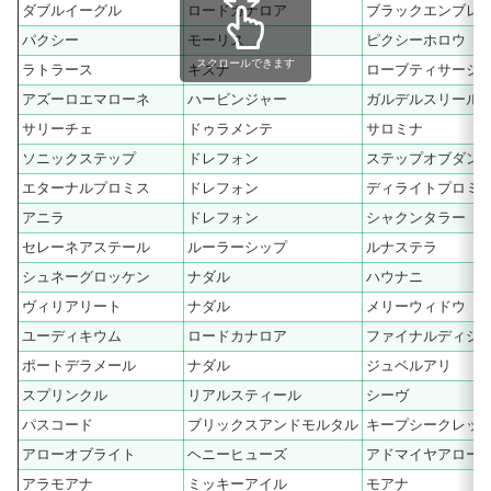
ダブルイーグル
ロードカナロア
ブラックエンブレ
パクシー
モーリス
ピクシーホロウ
スクロールできます
ラトラース
キズナ
ローブティサージ
アズーロエマローネ
ハービンジャー
ガルデルスリール
サリーチェ
ドゥラメンテ
サロミナ
ソニックステップ
ドレフォン
ステップオブダン
エターナルプロミス
ドレフォン
ディライトプロミ
アニラ
ドレフォン
シャクンタラー
セレーネアステール
ルーラーシップ
ルナステラ
シュネーグロッケン
ナダル
ハウナニ
ヴィリアリート
ナダル
メリーウィドウ
ユーディキウム
ロードカナロア
ファイナルディシ
ポートデラメール
ナダル
ジュベルアリ
スプリンクル
リアルスティール
シーヴ
パスコード
ブリックスアンドモルタル
キープシークレッ
アローオブライト
ヘニーヒューズ
アドマイヤアロー
アラモアナ
ミッキーアイル
モアナ