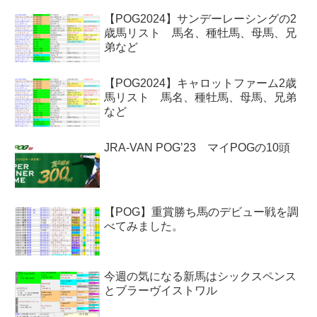
【POG2024】サンデーレーシングの2
歳馬リスト 馬名、種牡馬、母馬、兄
弟など
【POG2024】キャロットファーム2歳
馬リスト 馬名、種牡馬、母馬、兄弟
など
JRA-VAN POG’23 マイPOGの10頭
【POG】重賞勝ち馬のデビュー戦を調
べてみました。
今週の気になる新馬はシックスペンス
とブラーヴイストワル