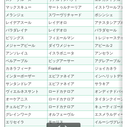
マックスキュー
サートゥルナーリア
イストワールファ
メランジェ
スワーヴリチャード
ボシンシェ
レイデアスール
レイデオロ
アナスタシアブル
バラダレイナ
レイデオロ
バラダセール
ビリングス
フィエールマン
トレジャーステイ
メジャーアピール
ダイワメジャー
アピール２
アンソレイユ
イスラボニータ
アンセラン
ベルアーブル
ビッグアーサー
アグレアーブル
カネラフィーナ
Frankel
ジョイカネラ
インターポーザー
エピファネイア
インヘリットデー
サンタンドレア
エピファネイア
サラキア
ヴィエルネスサント
ロードカナロア
オンディナドバイ
オーケアニス
ロードカナロア
タイタンクイーン
チェルビアット
ロードカナロア
キューティゴール
グレインワーク
オルフェーヴル
エスメラルディー
エリセイラ
モーリス
イルーシヴグレイ