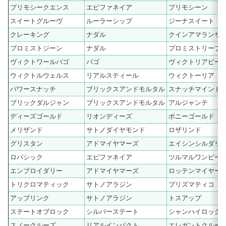
プリモシークエンス
エピファネイア
プリモシーン
スイートグルーヴ
ルーラーシップ
ジーナスイート
クレーキング
ナダル
クインアマランサ
プロミストジーン
ナダル
プロミストリープ
ヴィクトワールバゴ
バゴ
ヴィクトリアピー
ウィクトルウェルス
リアルスティール
ウィクトーリア
パワースナッチ
ブリックスアンドモルタル
スナッチマインド
ブリックダルジャン
ブリックスアンドモルタル
アルジャンテ
ディーズゴールド
リオンディーズ
ボニーゴールド
メリザンド
サトノダイヤモンド
ロザリンド
グリスタン
アドマイヤマーズ
エイシンシルダリ
ロパシック
エピファネイア
ツルマルワンピー
エンブロイダリー
アドマイヤマーズ
ロッテンマイヤー
トリクロマティック
サトノアラジン
プリズマティコ
アップリンク
サトノアラジン
トスアップ
ステートオブロック
シルバーステート
シャンハイロック
スノークルーズ
リアルインパクト
エレガントクルー