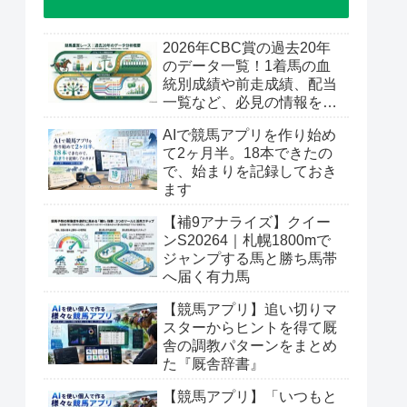
2026年CBC賞の過去20年
のデータ一覧！1着馬の血
統別成績や前走成績、配当
一覧など、必見の情報を公
開
AIで競馬アプリを作り始め
て2ヶ月半。18本できたの
で、始まりを記録しておき
ます
【補9アナライズ】クイー
ンS20264｜札幌1800mで
ジャンプする馬と勝ち馬帯
へ届く有力馬
【競馬アプリ】追い切りマ
スターからヒントを得て厩
舎の調教パターンをまとめ
た『厩舎辞書』
【競馬アプリ】「いつもと