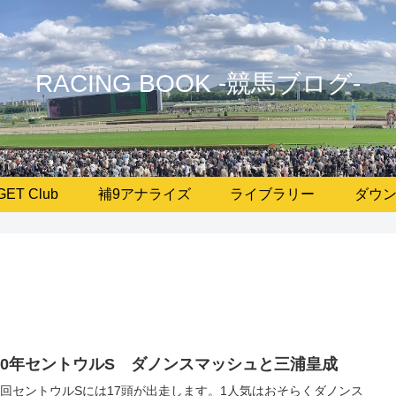
RACING BOOK -競馬ブログ-
GET Club
補9アナライズ
ライブラリー
ダウ
020年セントウルS ダノンスマッシュと三浦皇成
4回セントウルSには17頭が出走します。1人気はおそらくダノンス