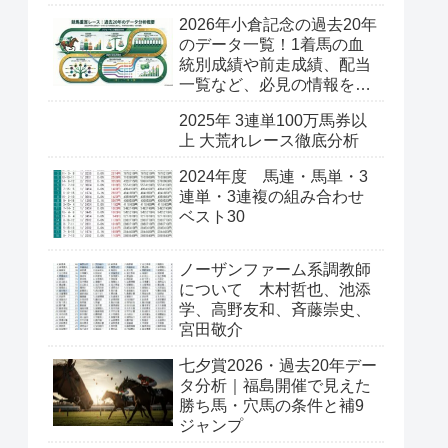
2026年小倉記念の過去20年
のデータ一覧！1着馬の血
統別成績や前走成績、配当
一覧など、必見の情報を公
開
2025年 3連単100万馬券以
上 大荒れレース徹底分析
2024年度 馬連・馬単・3
連単・3連複の組み合わせ
ベスト30
ノーザンファーム系調教師
について 木村哲也、池添
学、高野友和、斉藤崇史、
宮田敬介
七夕賞2026・過去20年デー
タ分析｜福島開催で見えた
勝ち馬・穴馬の条件と補9
ジャンプ