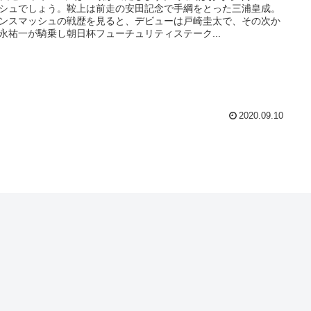
シュでしょう。鞍上は前走の安田記念で手綱をとった三浦皇成。
ンスマッシュの戦歴を見ると、デビューは戸崎圭太で、その次か
永祐一が騎乗し朝日杯フューチュリティステーク...
2020.09.10