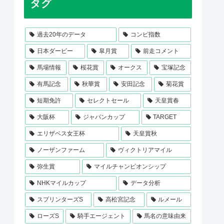
タグ
過去20年のデータ
コンピ指数
日本ダービー
皐月賞
前走コメント
馬場情報
桜花賞
オークス
宝塚記念
有馬記念
秋華賞
安田記念
菊花賞
短期免許
セレクトセール
天皇賞春
大阪杯
ジャパンカップ
TARGET
エリザベス女王杯
天皇賞秋
ノーザンファーム
ヴィクトリアマイル
弥生賞
マイルチャンピオンシップ
NHKマイルカップ
データ分析
スプリンターズS
高松宮記念
ルメール
ローズS
騎手エージェント
馬名の意味由来