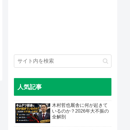
人気記事
木村哲也厩舎に何が起きて
いるのか？2026年大不振の
全解剖