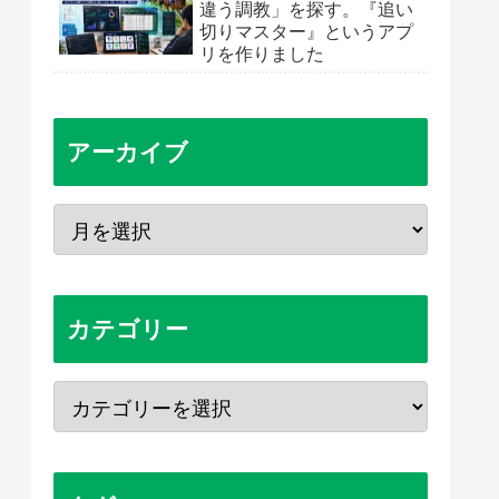
違う調教」を探す。『追い
切りマスター』というアプ
リを作りました
アーカイブ
カテゴリー