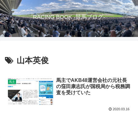
RACING BOOK -競馬ブログ-
山本英俊
馬主でAKB48運営会社の元社長
馬主
の窪田康志氏が国税局から税務調
査を受けていた
2020.03.16