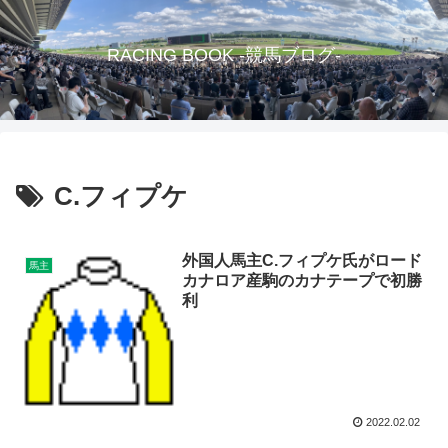
RACING BOOK -競馬ブログ-
C.フィプケ
外国人馬主C.フィプケ氏がロード
馬主
カナロア産駒のカナテープで初勝
利
2022.02.02