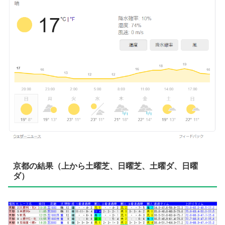
京都の結果（上から土曜芝、日曜芝、土曜ダ、日曜
ダ）