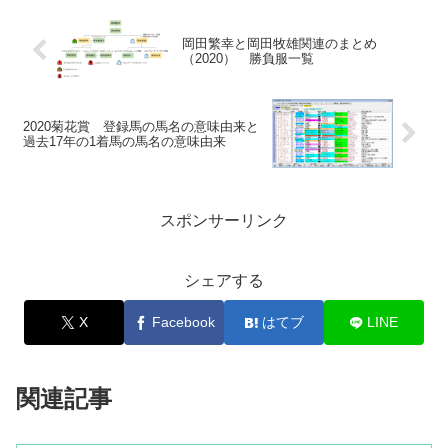
岡田繁幸と岡田牧雄関連のまとめ
（2020） 勝負服一覧
2020菊花賞 登録馬の馬名の意味由来と
過去17年の1着馬の馬名の意味由来
スポンサーリンク
シェアする
X
Facebook
はてブ
LINE
関連記事