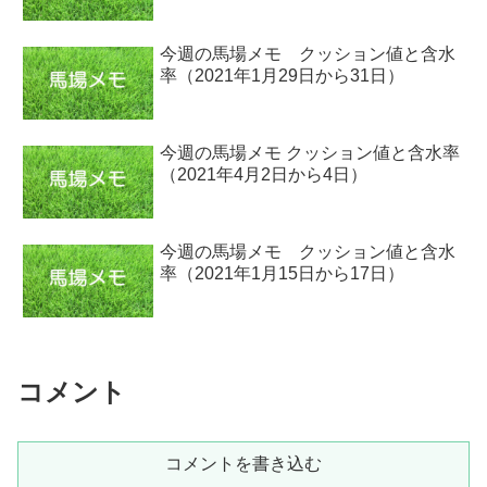
今週の馬場メモ クッション値と含水
率（2021年1月29日から31日）
今週の馬場メモ クッション値と含水率
（2021年4月2日から4日）
今週の馬場メモ クッション値と含水
率（2021年1月15日から17日）
コメント
コメントを書き込む