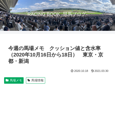
RACING BOOK -競馬ブログ-
今週の馬場メモ クッション値と含水率
（2020年10月16日から18日） 東京・京
都・新潟
2020.10.18
2021.03.30
馬場メモ
馬場情報