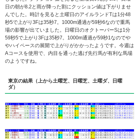
日の朝が8.2と雨が降った割にクッション値は下がりませ
んでした。時計を見ると土曜日のアイルランドTは1分48
秒5で上がり3Fは35秒7。1000m通過が59秒6なので重馬
場の影響が出ていました。日曜日のオクトーバーSは1分
59秒5で上がり3Fは35秒7。1000m通過が59秒1なのでや
やハイペースの展開で上がりがかかったようです。今週は
Aコースを使用で、内目を通った逃げ先行馬が有利な馬場
のようですね。
東京の結果（上から土曜芝、日曜芝、土曜ダ、日曜
ダ）