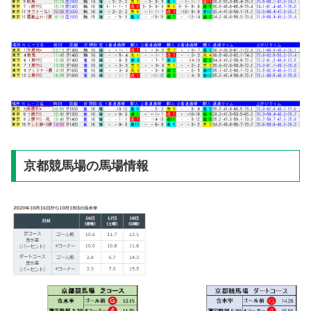
京都競馬場の馬場情報