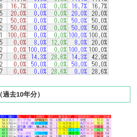
（過去10年分）