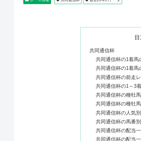
レース情報
共同通信杯
過去20年のデータ
目
共同通信杯
共同通信杯の1着馬
共同通信杯の1着馬
共同通信杯の前走レ
共同通信杯の1～3
共同通信杯の種牡馬
共同通信杯の種牡馬
共同通信杯の人気別
共同通信杯の馬番別
共同通信杯の配当一
共同通信杯の配当一