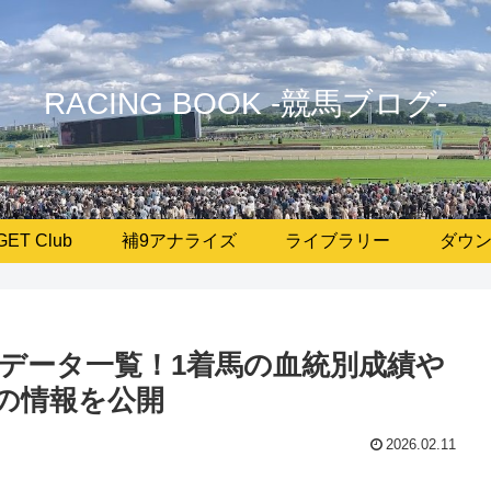
RACING BOOK -競馬ブログ-
GET Club
補9アナライズ
ライブラリー
ダウ
年のデータ一覧！1着馬の血統別成績や
の情報を公開
2026.02.11