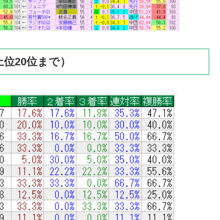
位20位まで）