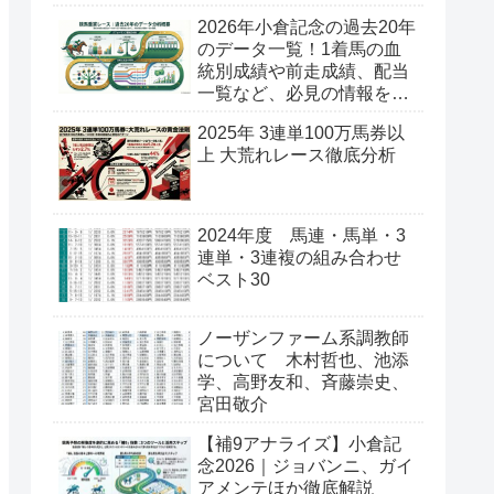
2026年小倉記念の過去20年
のデータ一覧！1着馬の血
統別成績や前走成績、配当
一覧など、必見の情報を公
開
2025年 3連単100万馬券以
上 大荒れレース徹底分析
2024年度 馬連・馬単・3
連単・3連複の組み合わせ
ベスト30
ノーザンファーム系調教師
について 木村哲也、池添
学、高野友和、斉藤崇史、
宮田敬介
【補9アナライズ】小倉記
念2026｜ジョバンニ、ガイ
アメンテほか徹底解説