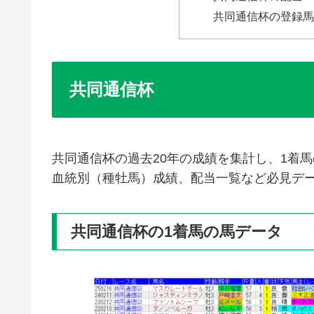
共同通信杯の登録馬
共同通信杯
共同通信杯の過去20年の成績を集計し、1着
血統別（種牡馬）成績、配当一覧など必見デ
共同通信杯の1着馬の馬データ