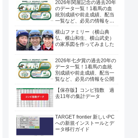
2026年関屋記念の過去20年
のデータ一覧！1着馬の血
統別成績や前走成績、配当
一覧など、必見の情報を公
開
横山ファミリー（横山典
弘、横山和生、横山武史）
の家系図を作ってみました
2026年七夕賞の過去20年の
データ一覧！1着馬の血統
別成績や前走成績、配当一
覧など、必見の情報を公開
【保存版】コンピ指数 過
去11年の集計データ
TARGET frontier 新しいPC
への新規インストールとデ
ータ移行ガイド