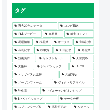
タグ
過去20年のデータ
コンピ指数
日本ダービー
皐月賞
前走コメント
馬場情報
桜花賞
オークス
宝塚記念
有馬記念
秋華賞
安田記念
菊花賞
短期免許
セレクトセール
天皇賞春
大阪杯
ジャパンカップ
TARGET
エリザベス女王杯
天皇賞秋
ノーザンファーム
ヴィクトリアマイル
弥生賞
マイルチャンピオンシップ
NHKマイルカップ
データ分析
スプリンターズS
高松宮記念
ルメール