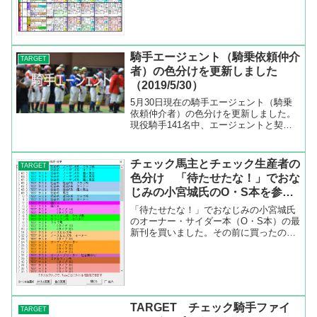
タ、調教師・成績など、1...
騎手エージェント（騎乗依頼仲介
TARGET
者）の色分けを更新しました
（2019/5/30）
5月30日現在の騎手エージェント（騎乗
依頼仲介者）の色分けを更新しました。
現役騎手141名中、エージェントと契約
しているのは85名（前回2019年1月21日
より3名増加）。騎手リーディング30位
以内でエージェントと契約していない騎
チェック馬主とチェック生産者の
TARGET
手は大野拓...
色分け 「待たせたな！」でおな
じみの小宮城氏のO・S本を参考
にしました
「待たせたな！」でおなじみの小宮城氏
のオーナー・サイダー本（O・S本）の最
新刊を買いました。その前に買ったのが
2010年発行のO・S本だったので、実に8
年ぶりです。競馬で8年と言えばかなり
事情が変わってきているので、読み比べ
ると違いがよくわ...
TARGET チェック騎手ファイ
TARGET