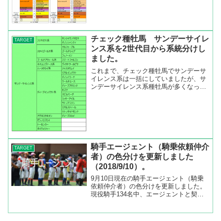
みました。チェック種牡馬タイプＡとタ
イプＢチェック種牡馬ファイルのタイプ
AとタイプBの色分けは以下の通りになっ
ています。タイプAはグラ...
チェック種牡馬 サンデーサイレ
TARGET
ンス系を2世代目から系統分けし
ました。
これまで、チェック種牡馬でサンデーサ
イレンス系は一括にしていましたが、サ
ンデーサイレンス系種牡馬が多くなって
きたので、第二世代で分類をしてみまし
た。特に産駒の多い種牡馬に絞って分類
をしました。サンデーサイレンス第二世
代はステイゴールド、ゴー...
騎手エージェント（騎乗依頼仲介
TARGET
者）の色分けを更新しました
（2018/9/10）。
9月10日現在の騎手エージェント（騎乗
依頼仲介者）の色分けを更新しました。
現役騎手134名中、エージェントと契約
しているのは78名。騎手リーディング30
位以内でエージェントと契約していない
騎手は大野拓弥（13位52勝）と横山典弘