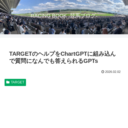
RACING BOOK -競馬ブログ-
TARGETのヘルプをChartGPTに組み込ん
で質問になんでも答えられるGPTs
2026.02.02
TARGET