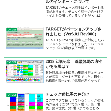
ルのインポートについて
TARGETのチェック騎手はインポート機
能があります。チェック騎手の色分けフ
ァイルを公開しているサイトがあれば、
そのファイルを読み込み騎手の色分けが
出来ます。チェック騎手ファイルのイン
ポート（読み込み）についてダウンロー
TARGETがバージョンアップさ
TARGET
ドしたファイルを任意...
れました（Ver6.01 Rev000）
TARGETがIPATの仕様変更に対応したバ
ージョンがアップされました。バージョ
ンアップの内容は以下の通りです。・
IPATサイトの仕様変更に対応・各調教一
覧画面の一部仕様変更と改善・環境設定
で、ウッドチップ調教用の好タイムフィ
2018宝塚記念 道悪競馬の適性
TARGET
ルターの初期値...
がある馬は？
阪神競馬場の土曜日の馬場状態は芝コー
スが稍重、ダートが不良でした。日中に
結構雨が降ったので馬場が悪くなってし
まいました。梅雨の時期の開催なので雨
は仕方がないですね。日曜日はお天気が
回復しますが馬場は悪いままでしょう。
チェック種牡馬の色分け
TARGET
宝塚記念 道悪競馬に適正...
このブログで使われているチェック種牡
馬の色分けについて第２世代、第３世
代、第４世代、第5世代までをまとめて