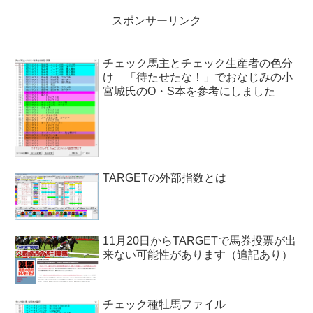
（24位37...
スポンサーリンク
チェック馬主とチェック生産者の色分
け 「待たせたな！」でおなじみの小
宮城氏のO・S本を参考にしました
TARGETの外部指数とは
11月20日からTARGETで馬券投票が出
来ない可能性があります（追記あり）
チェック種牡馬ファイル