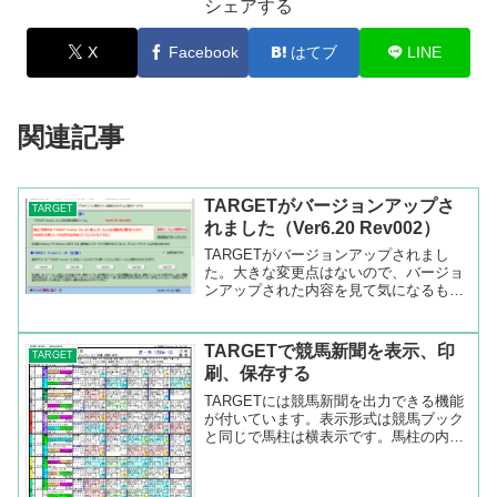
シェアする
X
Facebook
はてブ
LINE
関連記事
TARGETがバージョンアップさ
TARGET
れました（Ver6.20 Rev002）
TARGETがバージョンアップされまし
た。大きな変更点はないので、バージョ
ンアップされた内容を見て気になるもの
がなければ現バージョンのままでも大丈
夫です。・JRAウルトラプレミアム(全券
種:還元率80%+5%)に仮対応・成績画面
TARGETで競馬新聞を表示、印
TARGET
の★タブ項目...
刷、保存する
TARGETには競馬新聞を出力できる機能
が付いています。表示形式は競馬ブック
と同じで馬柱は横表示です。馬柱の内容
は以下の通りです。表示形式は馬柱・新
→旧順です。左から 枠番、馬番、馬
印・外部指数、馬名・血統など馬デー