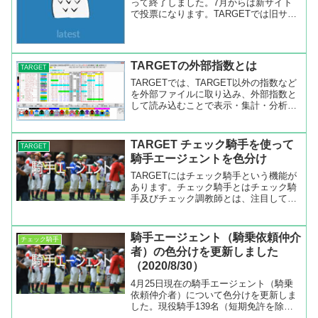
って終了しました。7月からは新サイト
で投票になります。TARGETでは旧サイ
トをブラウザを介して表示させて、投票
を行っていましたがこれからは外部ソフ
トのIPATGOを使うことになりました。
IPAT...
TARGETの外部指数とは
TARGET
TARGETでは、TARGET以外の指数など
を外部ファイルに取り込み、外部指数と
して読み込むことで表示・集計・分析等
を行なうことが出来ます。TARGETの外
部指数とはTARGETのヘルプよりただ、
指数とひとことで言ってもその幅は広す
TARGET チェック騎手を使って
TARGET
ぎますし...
騎手エージェントを色分け
TARGETにはチェック騎手という機能が
あります。チェック騎手とはチェック騎
手及びチェック調教師とは、注目してい
る騎手や調教師を各画面で見落とすこと
のない様に、目立たせて表示させる機能
です。また、それ以外でも、この機能を
騎手エージェント（騎乗依頼仲介
チェック騎手
利用すると、特定の騎...
者）の色分けを更新しました
（2020/8/30）
4月25日現在の騎手エージェント（騎乗
依頼仲介者）について色分けを更新しま
した。現役騎手139名（短期免許を除
く）いますが、エージェントと契約して