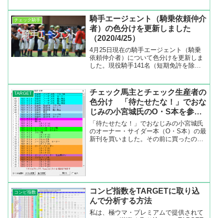
いるのは90名（前回4/25から+2名）でし
た。騎手リーディング30位以内でエージ
騎手エージェント（騎乗依頼仲介
チェック騎手
ェントと契約...
者）の色分けを更新しました
（2020/4/25）
4月25日現在の騎手エージェント（騎乗
依頼仲介者）について色分けを更新しま
した。現役騎手141名（短期免許を除
く）いますが、エージェントと契約して
いるのは88名でした。騎手リーディング
30位以内でエージェントと契約していな
チェック馬主とチェック生産者の
TARGET
い騎手は大野拓弥と...
色分け 「待たせたな！」でおな
じみの小宮城氏のO・S本を参考
にしました
「待たせたな！」でおなじみの小宮城氏
のオーナー・サイダー本（O・S本）の最
新刊を買いました。その前に買ったのが
2010年発行のO・S本だったので、実に8
年ぶりです。競馬で8年と言えばかなり
事情が変わってきているので、読み比べ
ると違いがよくわ...
コンピ指数をTARGETに取り込
コンピ指数
んで分析する方法
私は、極ウマ・プレミアムで提供されて