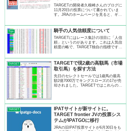
TARGETの開発者久根崎さんのブログに
11月20日の投票について書かれていま
す。JRAのホームページを見ると、ギャ
ンブル依存症に対する設定を設けること
になったようです。その設定があるがた
めにIPATの仕様が変更されるようです。
騎手の人気信頼度について
Tips
久根崎さんの...
TARGETにはレース集計の項目に「人信
頼」というのがあります。これは人気信
頼度の略で、TARGET独自の指標です。
以下にヘルプの内容を記載します。■人
気信頼度人気信頼度は、戦歴・レース検
索及び開催分析の騎手・調教師別の集計
TARGETで現2歳の高額馬（市場
TARGET
画面で表示されま...
取引馬）を探す方法
先日のセレクトセールでは1歳馬の最高
額2億7000万でキングスローズの17が売
却されました。TARGETではこれらの市
場取引データも見ることができます。
今、続々とデビューしている2歳馬の中
で高額馬はどの馬なのかをTARGETで探
してみましょ...
IPATサイトが新サイトに。
TARGET
TARGET frontier JVの投票シス
テムがIPATGOに移行
JRAの旧IPAT投票サイトが6月30日をも