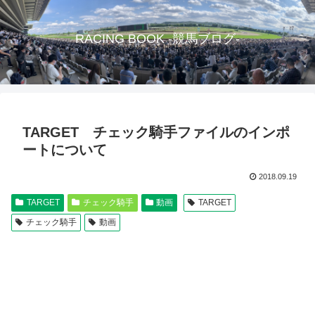
RACING BOOK -競馬ブログ-
TARGET チェック騎手ファイルのインポ
ートについて
2018.09.19
TARGET
チェック騎手
動画
TARGET
チェック騎手
動画