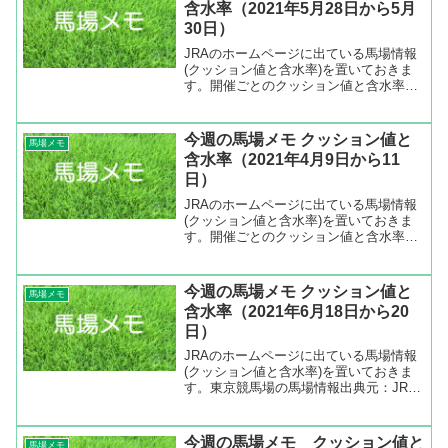
含水率（2021年5月28日から5月
30日）
JRAのホームページに出ている馬場情報
(クッション値と含水率)を置いておきま
す。開催ごとのクッション値と含水率東
京競馬場の馬場情報出典元：JRA中京競
馬場の馬場情報出典元：JRA
今週の馬場メモ クッション値と
馬場メモ
含水率（2021年4月9日から11
日）
JRAのホームページに出ている馬場情報
(クッション値と含水率)を置いておきま
す。開催ごとのクッション値と含水率中
山競馬場の馬場情報出典元：JRA阪神競
馬場の馬場情報出典元：JRA新潟競馬場
の馬場情報出典元：JRA
今週の馬場メモ クッション値と
馬場メモ
含水率（2021年6月18日から20
日）
JRAのホームページに出ている馬場情報
(クッション値と含水率)を置いておきま
す。東京競馬場の馬場情報出典元：JRA
阪神競馬場の馬場情報出典元：JRA札幌
競馬場の馬場情報出典元：JRA
今週の馬場メモ クッション値と
馬場メモ