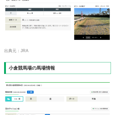
出典元：JRA
小倉競馬場の馬場情報