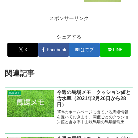
スポンサーリンク
シェアする
X
Facebook
はてブ
LINE
関連記事
今週の馬場メモ クッション値と
馬場メモ
含水率（2021年2月26日から28
日）
JRAのホームページに出ている馬場情報
を置いておきます。開催ごとのクッショ
ン値と含水率中山競馬場の馬場情報出典
元：JRA阪神競馬場の馬場情報出典元：
JRA小倉競馬場の馬場情報出典元：JRA