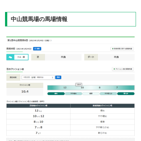
中山競馬場の馬場情報