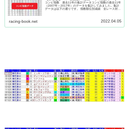
コンピ指数 過去11年の集計データコンピ指数の過去11年
（2007年～2017年）のデータを集計してみました。集計
データは以下の通りです。 指数順位別成績 全レース対象
指数値別成績 全レース対象 指数順位1位 人気別成績 指
数順位1位 指...
2022.04.05
racing-book.net