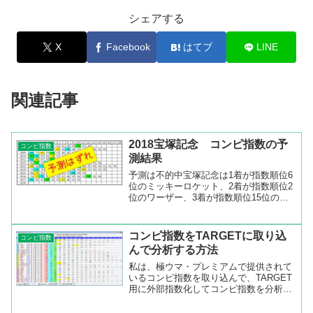
シェアする
X
Facebook
はてブ
LINE
関連記事
2018宝塚記念 コンピ指数の予
コンピ指数
測結果
予測は不的中宝塚記念は1着が指数順位6
位のミッキーロケット、2着が指数順位2
位のワーザー、3着が指数順位15位のノ
ーブルマーズでした。過去11年で指数順
位1位の成績は0- 4- 2- 5で一度も勝って
いません。指数順位1位の顔ぶれをみる
コンピ指数をTARGETに取り込
コンピ指数
とキ...
んで分析する方法
私は、極ウマ・プレミアムで提供されて
いるコンピ指数を取り込んで、TARGET
用に外部指数化してコンピ指数を分析し
ています。コンピ指数をTARGETに取り
込む方法はいくつかネット上に出ていま