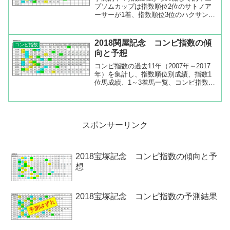
プソムカップは指数順位2位のサトノア
ーサーが1着、指数順位3位のハクサンル
ドルフが2着、指数順位5位のグリュイエ
ールが3着となり予測が的中しました
ね。指数順位2位から買うなら指数順位1
2018関屋記念 コンピ指数の傾
コンピ指数
位、3位、5位、7位...
向と予想
コンピ指数の過去11年（2007年～2017
年）を集計し、指数順位別成績、指数1
位馬成績、1～3着馬一覧、コンピ指数一
覧などを出してみました。指数順位1位
と5位が好成績上の指数順位別成績を見
ると指数順位1位と5位の成績がいいのが
分かります。...
スポンサーリンク
2018宝塚記念 コンピ指数の傾向と予
想
2018宝塚記念 コンピ指数の予測結果