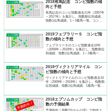
2018有馬記念 コンピ指数の傾
コンピ指数
差のないレー...
向と予想
有馬記念のコンピ指数過去11年（2007年
～2017年）を集計し、指数順位別成績、
指数1位馬成績、1～3着馬一覧、コンピ
指数一覧などを出してみました。指数順
位1位と2位が好成績のレース有馬記念の
過去11年のコンピ指数順位別成績を見る
2019フェブラリーＳ コンピ指
コンピ指数
と、指数...
数の傾向と予想
フェブラリーＳのコンピ指数過去10年
（2009年～2018年）を集計し、指数順位
別成績、指数1位馬成績、1～3着馬一
覧、コンピ指数一覧などを出してみまし
た。指数順位1位が強いレースフェブラ
リーＳの過去10年のコンピ指数順位別成
2019ヴィクトリアマイル コン
コンピ指数
績を見ると、指...
ピ指数の傾向と予想
ヴィクトリアマイルのコンピ指数過去10
年（2009年～2018年）を集計し、指数順
位別成績、指数1位馬成績、1着馬一覧、
1～3着馬一覧、コンピ指数一覧などを出
してみました。波乱含みのレースヴィク
トリアマイルの過去10年のコンピ指数順
2018エプソムカップ コンピ指
コンピ指数
位別成績...
数の予測結果
予測的中！指数2位からの流しで的中エ