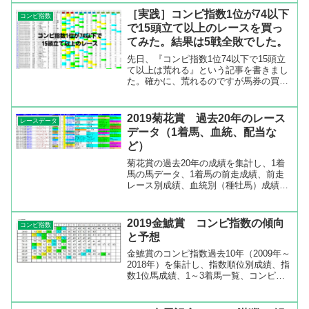
すが、僕はそれらを使わずに独自にやっ
［実践］コンピ指数1位が74以下
コンピ指数
ています(^^ゞ...
で15頭立て以上のレースを買っ
てみた。結果は5戦全敗でした。
先日、『コンピ指数1位74以下で15頭立
て以上は荒れる』という記事を書きまし
た。確かに、荒れるのですが馬券の買い
方が難しいです。資金があれば点数を増
やして買うことが出来ますが、それほど
余裕はないので出来るだけ点数を絞って
2019菊花賞 過去20年のレース
レースデータ
買いたいと思っていま...
データ（1着馬、血統、配当な
ど）
菊花賞の過去20年の成績を集計し、1着
馬の馬データ、1着馬の前走成績、前走
レース別成績、血統別（種牡馬）成績、
配当一覧などを出してみました。菊花賞
の登録馬 馬データと前走成績第80回菊
花賞の登録馬を見ると、皐月賞馬のサー
2019金鯱賞 コンピ指数の傾向
コンピ指数
トゥルナーリアとダー...
と予想
金鯱賞のコンピ指数過去10年（2009年～
2018年）を集計し、指数順位別成績、指
数1位馬成績、1～3着馬一覧、コンピ指
数一覧などを出してみました。指数7位
までが差のないレース金鯱賞のコンピ指
数順位別成績を見ると、指数7位までが