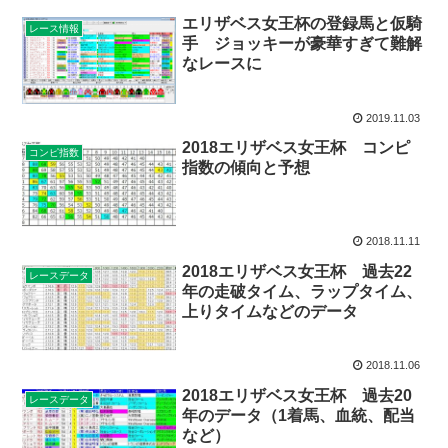
エリザベス女王杯の登録馬と仮騎
レース情報
手 ジョッキーが豪華すぎて難解
なレースに
2019.11.03
2018エリザベス女王杯 コンピ
コンピ指数
指数の傾向と予想
2018.11.11
2018エリザベス女王杯 過去22
レースデータ
年の走破タイム、ラップタイム、
上りタイムなどのデータ
2018.11.06
2018エリザベス女王杯 過去20
レースデータ
年のデータ（1着馬、血統、配当
など）