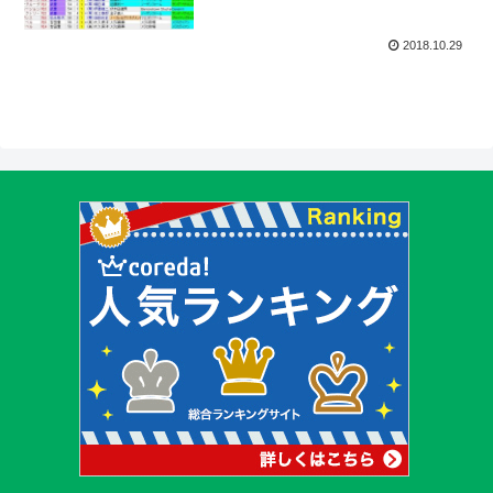
2018.10.29