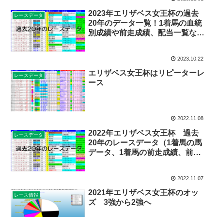
2023年エリザベス女王杯の過去
レースデータ
20年のデータ一覧！1着馬の血統
別成績や前走成績、配当一覧な
ど、必見の情報を徹底解説
2023.10.22
エリザベス女王杯はリピーターレ
レースデータ
ース
2022.11.08
2022年エリザベス女王杯 過去
レースデータ
20年のレースデータ（1着馬の馬
データ、1着馬の前走成績、前走
レース別成績、血統別（種牡馬）
成績、配当一覧、人気別など）
2022.11.07
2021年エリザベス女王杯のオッ
レース情報
ズ 3強から2強へ