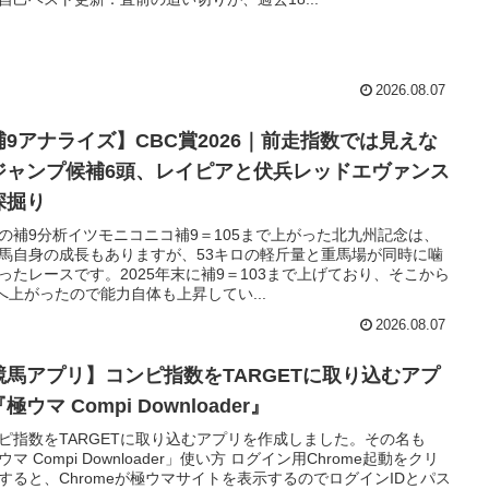
2026.08.07
補9アナライズ】CBC賞2026｜前走指数では見えな
ジャンプ候補6頭、レイピアと伏兵レッドエヴァンス
深掘り
の補9分析イツモニコニコ補9＝105まで上がった北九州記念は、
馬自身の成長もありますが、53キロの軽斤量と重馬場が同時に噛
ったレースです。2025年末に補9＝103まで上げており、そこから
5へ上がったので能力自体も上昇してい...
2026.08.07
競馬アプリ】コンピ指数をTARGETに取り込むアプ
極ウマ Compi Downloader』
ピ指数をTARGETに取り込むアプリを作成しました。その名も
ウマ Compi Downloader」使い方 ログイン用Chrome起動をクリ
すると、Chromeが極ウマサイトを表示するのでログインIDとパス