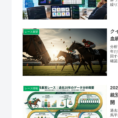
繰り
クイ
レース展望
血
分析
年だ
回す
確認
2
レース情報
統
開
過去
馬平