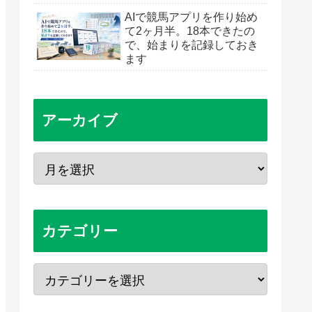
開
AIで競馬アプリを作り始め
て2ヶ月半。18本できたの
で、始まりを記録しておき
ます
アーカイブ
カテゴリー