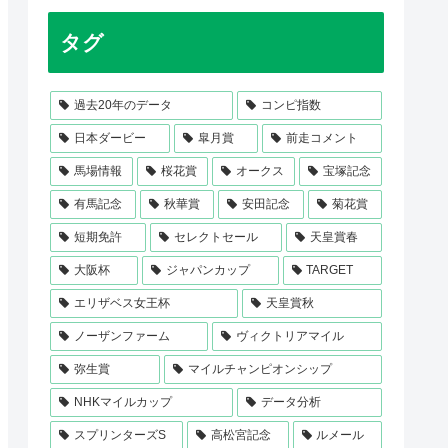
タグ
過去20年のデータ
コンピ指数
日本ダービー
皐月賞
前走コメント
馬場情報
桜花賞
オークス
宝塚記念
有馬記念
秋華賞
安田記念
菊花賞
短期免許
セレクトセール
天皇賞春
大阪杯
ジャパンカップ
TARGET
エリザベス女王杯
天皇賞秋
ノーザンファーム
ヴィクトリアマイル
弥生賞
マイルチャンピオンシップ
NHKマイルカップ
データ分析
スプリンターズS
高松宮記念
ルメール