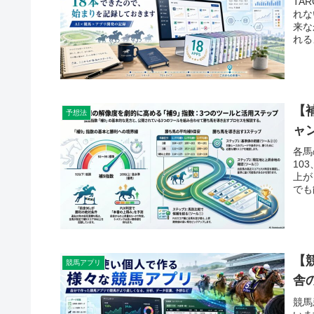
TA
れな
来な
れる
【
予想法
ャ
各馬
10
上が
でも
【
競馬アプリ
舎
競馬