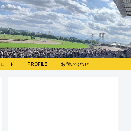
ンロード
PROFILE
お問い合わせ