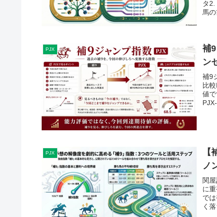
タ2
馬の
補
PJX
ン
補9ジ
比較
値で
PJX-
【
PJX
ノ
関屋
に重
では
く落