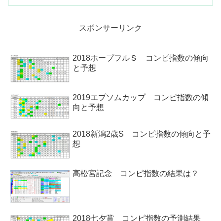
別成績などを出してみました。指数2位
の成績がいいレース中山金杯の過去10年
のコンピ指...
スポンサーリンク
2018ホープフルＳ コンピ指数の傾向
と予想
2019エプソムカップ コンピ指数の傾
向と予想
2018新潟2歳S コンピ指数の傾向と予
想
高松宮記念 コンピ指数の結果は？
2018七夕賞 コンピ指数の予測結果