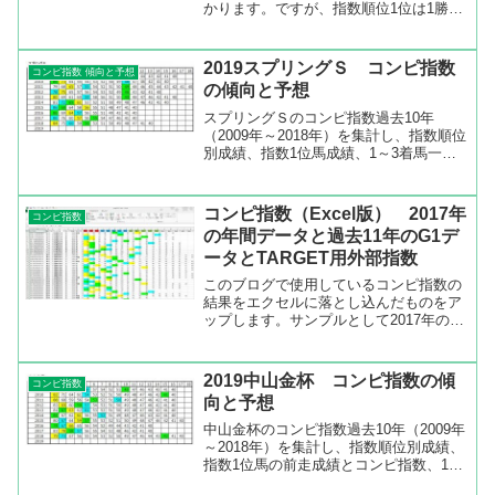
かります。ですが、指数順位1位は1勝の
みで2着5回と勝てないレースでもありま
す。指数順位2位は3勝していますが、複
勝率は36.4％とあまりよくないです。頭
2019スプリングＳ コンピ指数
コンピ指数 傾向と予想
で来る可能性...
の傾向と予想
スプリングＳのコンピ指数過去10年
（2009年～2018年）を集計し、指数順位
別成績、指数1位馬成績、1～3着馬一
覧、コンピ指数一覧などを出してみまし
た。指数上位が安定しているレーススプ
リングＳの過去10年のコンピ指数を見る
コンピ指数（Excel版） 2017年
コンピ指数
と指数1位から5...
の年間データと過去11年のG1デ
ータとTARGET用外部指数
このブログで使用しているコンピ指数の
結果をエクセルに落とし込んだものをア
ップします。サンプルとして2017年の1
年間（3480レース）のデータと過去11年
のG1レースのデータをアップします。エ
クセル版コンピ指数の使い方Excelのフ
2019中山金杯 コンピ指数の傾
コンピ指数
ァイル形...
向と予想
中山金杯のコンピ指数過去10年（2009年
～2018年）を集計し、指数順位別成績、
指数1位馬の前走成績とコンピ指数、1着
馬の前走成績とコンピ指数、コンピ指数