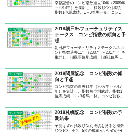
京都記念のコンピ指数過去10年（2009年
～2018年）を集計し、指数順位別成績、
指数1位馬成績、1～3着馬一覧、コンピ
指数一覧などを出してみました。指数順
位2位が優秀なレース※2009年指数順位2
位のアドマイヤオーラは除外京都記念の
2018朝日杯フューチュリティス
コンピ指数
過去1...
テークス コンピ指数の傾向と予
想
朝日杯フューチュリティステークスのコ
ンピ指数過去11年（2007年～2017年）を
集計し、指数順位別成績、指数1位馬成
績、1～3着馬一覧、コンピ指数一覧など
を出してみました。指数順位3位と6位が
健闘朝日杯フューチュリティステークス
2018関屋記念 コンピ指数の傾
コンピ指数
の過去11...
向と予想
コンピ指数の過去11年（2007年～2017
年）を集計し、指数順位別成績、指数1
位馬成績、1～3着馬一覧、コンピ指数一
覧などを出してみました。指数順位1位
と5位が好成績上の指数順位別成績を見
ると指数順位1位と5位の成績がいいのが
2018札幌記念 コンピ指数の予
コンピ指数
分かります。...
測結果
予測はずれ指数順位別成績を見ると指数
順位1位、4位、5位の成績がいいのが分