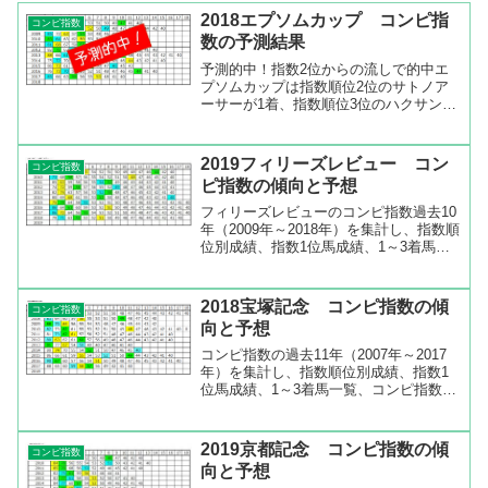
2018エプソムカップ コンピ指
コンピ指数
数の予測結果
予測的中！指数2位からの流しで的中エ
プソムカップは指数順位2位のサトノア
ーサーが1着、指数順位3位のハクサンル
ドルフが2着、指数順位5位のグリュイエ
ールが3着となり予測が的中しました
ね。指数順位2位から買うなら指数順位1
2019フィリーズレビュー コン
コンピ指数
位、3位、5位、7位...
ピ指数の傾向と予想
フィリーズレビューのコンピ指数過去10
年（2009年～2018年）を集計し、指数順
位別成績、指数1位馬成績、1～3着馬一
覧、コンピ指数一覧などを出してみまし
た。指数1位よりも指数2位が優秀なレー
スフィリーズレビューの過去10年のコン
2018宝塚記念 コンピ指数の傾
コンピ指数
ピ指数順...
向と予想
コンピ指数の過去11年（2007年～2017
年）を集計し、指数順位別成績、指数1
位馬成績、1～3着馬一覧、コンピ指数一
覧などを出してみました。指数順位1位
が勝てないレース過去11年で指数順位1
位の成績は0- 4- 2- 5で一度も勝ってい
2019京都記念 コンピ指数の傾
コンピ指数
ま...
向と予想