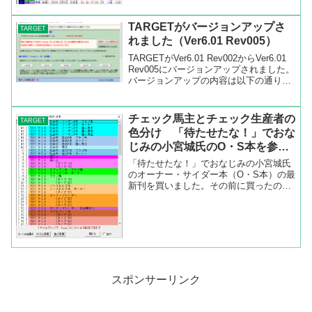
出来ます。チェック騎手ファイルのイン
ポート（読み込み）についてダウンロー
TARGETがバージョンアップさ
TARGET
ドしたファイルを任意...
れました（Ver6.01 Rev005）
TARGETがVer6.01 Rev002からVer6.01
Rev005にバージョンアップされました。
バージョンアップの内容は以下の通りで
す。9月20日(月)開催のJRAアニバーサリ
ーのスーパープレミアム(全レース・全馬
券の払戻率80%)...
チェック馬主とチェック生産者の
TARGET
色分け 「待たせたな！」でおな
じみの小宮城氏のO・S本を参考
にしました
「待たせたな！」でおなじみの小宮城氏
のオーナー・サイダー本（O・S本）の最
新刊を買いました。その前に買ったのが
2010年発行のO・S本だったので、実に8
年ぶりです。競馬で8年と言えばかなり
事情が変わってきているので、読み比べ
ると違いがよくわ...
スポンサーリンク