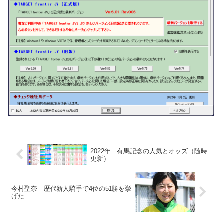
2022年 有馬記念の人気とオッズ（随時
更新）
今村聖奈 歴代新人騎手で4位の51勝を挙
げた