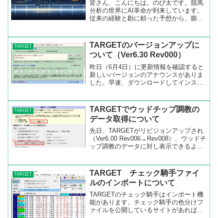
皆さん、こんにちは。のび太です。競馬
分析の世界にAI革命が到来しています。
従来の経験と勘に頼った予想から、膨大
なデータを活用した科学的なアプローチ
へ。今回は、TARGETの豊富なデータと
ChatGPTを組み合わせた、新しい競馬分
TARGETのバージョンアップに
TARGET
析手法をご紹...
ついて（Ver6.30 Rev000）
昨日（6月4日）に更新情報を確認すると
新しいバージョンのアナウンスがありま
した。早速、ダウンロードしてインスト
ールしたところ立ち上げたときにエラー
が出ました。バージョンアップの履歴を
見ると【注意】TARGET frontier JV は、
TARGETでウッドチップ調教の
TARGET
本...
データ取得について
先日、TARGETがリビジョンアップされ
（Ver6.00 Rev006→Rev008）、ウッドチ
ップ調教のデータに対し表示できるよう
になりました。どうやったらいいのか久
根崎さんが説明してくれたので、下に引
用しました。また、画面のスクリーン
TARGET チェック騎手ファイ
TARGET
シ...
ルのインポートについて
TARGETのチェック騎手はインポート機
能があります。チェック騎手の色分けフ
ァイルを公開しているサイトがあれば、
そのファイルを読み込み騎手の色分けが