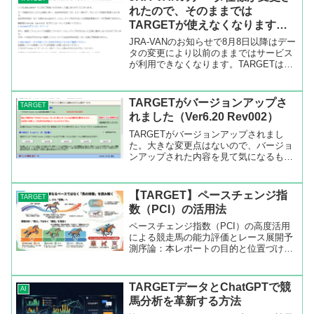
れたので、そのままでは
TARGETが使えなくなります。
JV LinkとTARGETをバージョン
JRA-VANのお知らせで8月8日以降はデー
アップしてください。
タの変更により以前のままではサービス
が利用できなくなります。TARGETは
JRA-VAN データラボのデータを使用し
ているので影響があります。TARGET作
者の久根崎さんのHPに手順が出ています
TARGETがバージョンアップさ
TARGET
の...
れました（Ver6.20 Rev002）
TARGETがバージョンアップされまし
た。大きな変更点はないので、バージョ
ンアップされた内容を見て気になるもの
がなければ現バージョンのままでも大丈
夫です。・JRAウルトラプレミアム(全券
種:還元率80%+5%)に仮対応・成績画面
【TARGET】ペースチェンジ指
TARGET
の★タブ項目...
数（PCI）の活用法
ペースチェンジ指数（PCI）の高度活用
による競走馬の能力評価とレース展開予
測序論：本レポートの目的と位置づけ本
レポートは、ペースチェンジ指数
（PCI）を単なるレースペースの指標と
して捉える従来の分析から脱却し、各競
TARGETデータとChatGPTで競
AI
走馬が個々に体験したレース...
馬分析を革新する方法