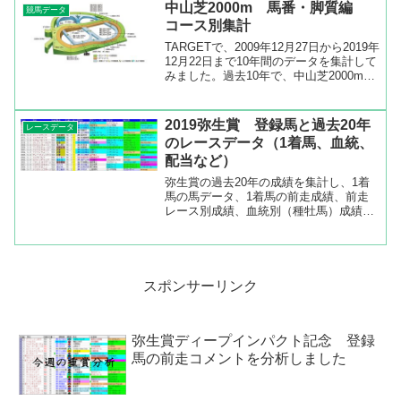
構造を持っており、スタート直後に急な
中山芝2000m 馬番・脚質編
競馬データ
上り坂があり、...
コース別集計
TARGETで、2009年12月27日から2019年
12月22日まで10年間のデータを集計して
みました。過去10年で、中山芝2000mで
行われたレースは449レースありまし
た。このうち、重賞は33レース、2歳限
定は107レース、3歳限定は1...
2019弥生賞 登録馬と過去20年
レースデータ
のレースデータ（1着馬、血統、
配当など）
弥生賞の過去20年の成績を集計し、1着
馬の馬データ、1着馬の前走成績、前走
レース別成績、血統別（種牡馬）成績、
配当一覧、人気などを出してみました。
第56回弥生賞の登録馬 馬データと前走
データ弥生賞は皐月賞トライアルレース
で、3着までに入れば...
スポンサーリンク
弥生賞ディープインパクト記念 登録
馬の前走コメントを分析しました