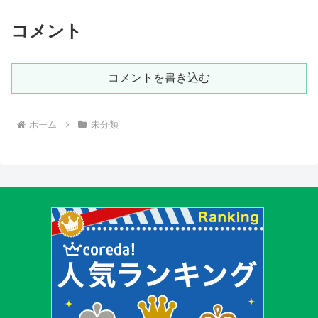
コメント
コメントを書き込む
ホーム
未分類