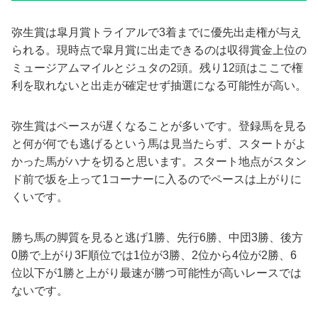
弥生賞は皐月賞トライアルで3着までに優先出走権が与え
られる。現時点で皐月賞に出走できるのは収得賞金上位の
ミュージアムマイルとジュタの2頭。残り12頭はここで権
利を取れないと出走が確定せず抽選になる可能性が高い。
弥生賞はペースが遅くなることが多いです。登録馬を見る
と何が何でも逃げるという馬は見当たらず、スタートがよ
かった馬がハナを切ると思います。スタート地点がスタン
ド前で坂を上って1コーナーに入るのでペースは上がりに
くいです。
勝ち馬の脚質を見ると逃げ1勝、先行6勝、中団3勝、後方
0勝で上がり3F順位では1位が3勝、2位から4位が2勝、6
位以下が1勝と上がり最速が勝つ可能性が高いレースでは
ないです。