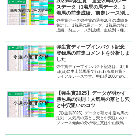
2023年弥生賞 過去20年のレー
レースデータ
ッグなどがいます...
スデータ（1着馬の馬データ、1
着馬の前走成績、前走レース別成
績、血統別（種牡馬）成績、配当
弥生賞データ弥生賞の過去20年の成績を
一覧、人気別など）
集計し、1着馬の馬データ、1着馬の前走
成績、前走レース別成績、血統別（種牡
馬）成績、配当一覧などを出してみまし
た。弥生賞の登録馬 馬データと前走成
績弥生賞は3着までに入ると皐月賞への
弥生賞ディープインパクト記念
レース展望
優先出走権が与えられ...
登録馬の前走コメントを分析しま
した
弥生賞ディープインパクト記念は、3月9
日(日)に中山競馬場で行われる皐月賞ト
ライアルレースです。中山芝2000mのコ
ースで行われ、3着までに皐月賞の優先
出走権が与えられる重要な一戦となりま
す。弥生賞 登録馬の前走コメントアス
【弥生賞2025】データが明かす
レース展望
クシュタイン前走...
勝ち馬の法則！人気馬の落とし穴
と中穴狙いのコツ
【弥生賞2025】データが明かす勝ち馬の
法則！人気馬の落とし穴と中穴狙いのコ
ツレース傾向の分析弥生賞は中山競馬場
の芝2,000mで行われる重要なクラシック
路線のレースだ。このコースは特徴的な