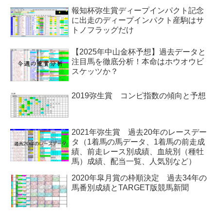
ラティアス、ヨーホーレイクなど。
報知杯弥生賞ディープインパクト記念
に出走のディープインパクト産駒はサ
トノフラッグだけ
【2025年中山金杯予想】過去データと
注目馬を徹底分析！本命はホウオウビ
スケッツか？
2019弥生賞 コンピ指数の傾向と予想
2021年弥生賞 過去20年のレースデー
タ（1着馬の馬データ、1着馬の前走成
績、前走レース別成績、血統別（種牡
馬）成績、配当一覧、人気別など）
2020年皐月賞の枠順決定 過去34年の
馬番別成績とTARGET版競馬新聞