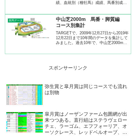
績、血統別（種牡馬）成績、馬番別成績
などを出してみました。ホープフルSの
登録馬 馬データと前走成績ホープフル
SはG1に昇格して今年で4年目です。昨
中山芝2000m 馬番・脚質編
競馬データ
年のこのレースを勝った...
コース別集計
TARGETで、2009年12月27日から2019年
12月22日まで10年間のデータを集計して
みました。過去10年で、中山芝2000mで
行われたレースは449レースありまし
た。このうち、重賞は33レース、2歳限
定は107レース、3歳限定は1...
スポンサーリンク
弥生賞と皐月賞は同じコースでも流れ
は別物
皐月賞はノーザンファーム包囲網が出
来つつある。直行組はステラヴェロー
チェ、ラーゴム、エフフォーリア、オ
ーソクレース、レッドベルオーブ、グ