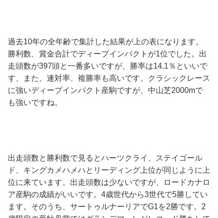
過去10年の全年齢で集計した結果が上の表になります。
勝利数、賞金合計でディープインパクトが1位でした。出
走頭数が397頭と一番多いですが、勝率は14.1％といいで
す、また、連対率、複勝率も高いです。クラシックレース
に強いディープインパクト産駒ですが、中山芝2000mで
も強いですね。
出走頭数と勝利数で見るとハーツクライ、ステイゴール
ド、キングカメハメハとリーディング上位が同じように上
位に来ています。出走頭数は少ないですが、ロードカナロ
ア産駒の成績がいいです。4歳世代から3世代で5勝してい
ます。そのうち、サートゥルナーリアでG1を2勝です。2