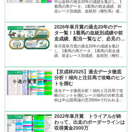
中山金杯の過去20年の成績を集計し、1
着馬の馬データ、1着馬の前走成績、前
走レース別成績、血統別（種牡馬）成
績、配当一覧などを出してみました。・
2002年は東京開催中山金杯の登録馬 馬
データと前走成績 ハンデ一覧など第69
2026年皐月賞の過去20年のデー
レース情報
回中山金杯はG3の...
タ一覧！1着馬の血統別成績や前
走成績、配当一覧など、必見の情
報を公開
皐月賞皐月賞の過去20年の成績を集計
し、1着馬の馬データ、1着馬の前走成
績、前走レース別成績、血統別（種牡
馬）成績、配当一覧など必見データ皐月
賞の1着馬の馬データ皐月賞の1着馬の前
走成績皐月賞の前走レース別成績（上位
【京成杯2025】過去データ徹底
レース展望
20位まで）皐月賞の1～...
分析！傾向と注目馬で攻略のヒン
トを掴む
過去データ徹底分析！傾向と注目馬で攻
略のヒントを掴むレース傾向の分析京成
杯は中山競馬場の芝2000mで行われる3
歳限定のGIIIレースです。このコースは
スタート直後に急坂があり、さらに最後
の直線にも急坂が待ち構えるため、スタ
2022年皐月賞 トライアルが終
レース情報
ミナとパワーが求...
わって、出走のボーダーラインは
収得賞金2000万