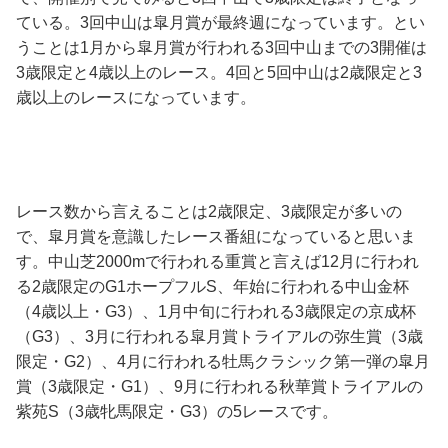
ている。3回中山は皐月賞が最終週になっています。とい
うことは1月から皐月賞が行われる3回中山までの3開催は
3歳限定と4歳以上のレース。4回と5回中山は2歳限定と3
歳以上のレースになっています。
レース数から言えることは2歳限定、3歳限定が多いの
で、皐月賞を意識したレース番組になっていると思いま
す。中山芝2000mで行われる重賞と言えば12月に行われ
る2歳限定のG1ホープフルS、年始に行われる中山金杯
（4歳以上・G3）、1月中旬に行われる3歳限定の京成杯
（G3）、3月に行われる皐月賞トライアルの弥生賞（3歳
限定・G2）、4月に行われる牡馬クラシック第一弾の皐月
賞（3歳限定・G1）、9月に行われる秋華賞トライアルの
紫苑S（3歳牝馬限定・G3）の5レースです。