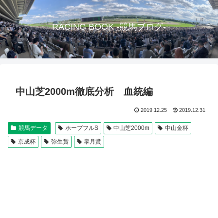
RACING BOOK -競馬ブログ-
中山芝2000m徹底分析 血統編
2019.12.25
2019.12.31
競馬データ
ホープフルS
中山芝2000m
中山金杯
京成杯
弥生賞
皐月賞