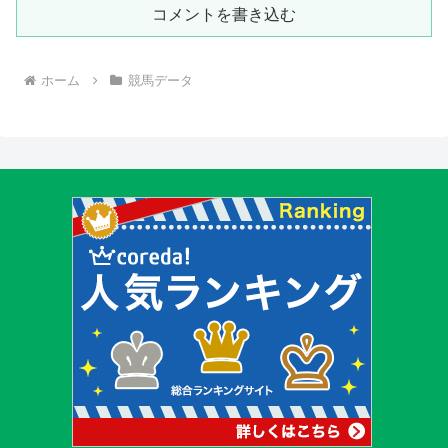
コメントを書き込む
ホーム
競馬データ