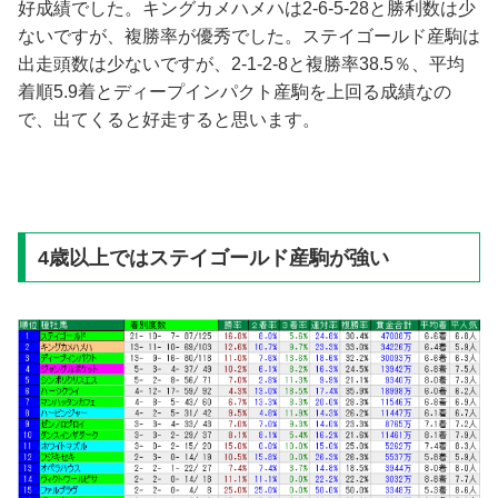
好成績でした。キングカメハメハは2-6-5-28と勝利数は少
ないですが、複勝率が優秀でした。ステイゴールド産駒は
出走頭数は少ないですが、2-1-2-8と複勝率38.5％、平均
着順5.9着とディープインパクト産駒を上回る成績なの
で、出てくると好走すると思います。
4歳以上ではステイゴールド産駒が強い