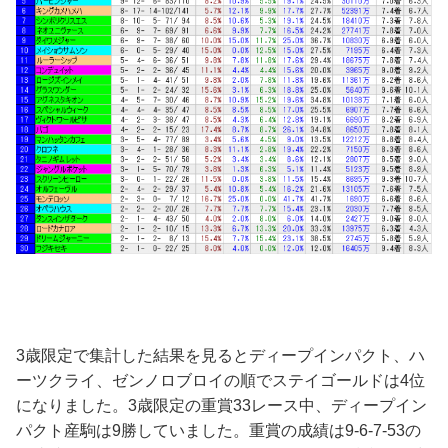
3歳限定で集計した結果を見るとディープインパクト、ハ
ーツクライ、ゼンノロブロイの順でステイゴールドは4位
になりました。3歳限定の重賞33レース中、ディープイン
パクト産駒は9勝していました。重賞の成績は9-6-7-53の