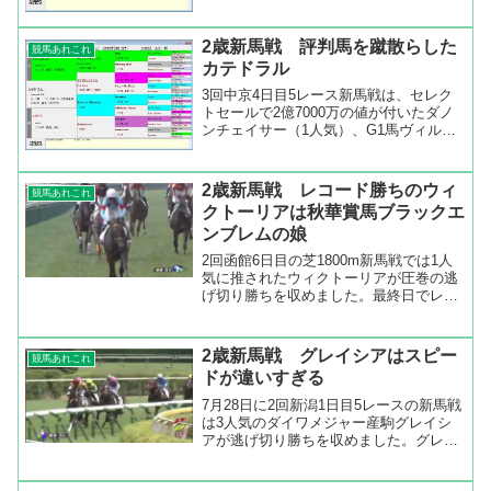
い勝ち方でデビュー戦を飾るサートゥル
ナーリアは抜群のスタートで先頭に立
ち、抑え気味にして外から来るのを待つ
2歳新馬戦 評判馬を蹴散らした
競馬あれこれ
形に。ウォーターエデ...
カテドラル
3回中京4日目5レース新馬戦は、セレク
トセールで2億7000万の値が付いたダノ
ンチェイサー（1人気）、G1馬ヴィルシ
ーナの初仔ブラヴァス（2人気）、セレ
クトセールで2億4840万の値が付いたト
ーセンカンビーナ（3人気）を蹴散らし
2歳新馬戦 レコード勝ちのウィ
競馬あれこれ
て勝ったのが...
クトーリアは秋華賞馬ブラックエ
ンブレムの娘
2回函館6日目の芝1800m新馬戦では1人
気に推されたウィクトーリアが圧巻の逃
げ切り勝ちを収めました。最終日でレコ
ード勝ち1枠1番のウィクトーリアはまず
まずのスタートを切った。外から行く馬
もいたけど、枠を利して馬なりで先頭
2歳新馬戦 グレイシアはスピー
競馬あれこれ
へ。鞍上の岩田康誠...
ドが違いすぎる
7月28日に2回新潟1日目5レースの新馬戦
は3人気のダイワメジャー産駒グレイシ
アが逃げ切り勝ちを収めました。グレイ
シアはスピード違反3枠3番からスタート
を切ったグレイシアは持ったままで先頭