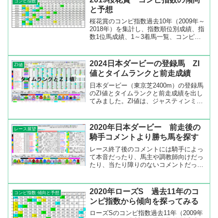
コンピ指数
いです。ま...
と予想
桜花賞のコンピ指数過去10年（2009年～
2018年）を集計し、指数順位別成績、指
数1位馬成績、1～3着馬一覧、コンピ指
数一覧などを出してみました。指数順位
１位と２位が強いレース桜花賞の過去10
年のコンピ指数順位別成績を見ると、指
2024日本ダービーの登録馬 ZI
ZI値
数順位1位...
値とタイムランクと前走成績
日本ダービー（東京芝2400m）の登録馬
のZI値とタイムランクと前走成績を出し
てみました。ZI値は、ジャスティンミラ
ノ（132）、シックスペンス（132）、シ
ュガークン（130）、コスモキュランダ
（125）、ショウナンラプンタ（121）の
2020年日本ダービー 前走後の
レース展望
順...
騎手コメントより勝ち馬を探す
レース終了後のコメントには騎手によっ
て本音だったり、馬主や調教師向けだっ
たり、当たり障りのないコメントだった
り、いろいろあります。特に勝った時や
惜しかったときなど前向きなコメントは
本音に近いので、次のレースの参考にな
2020年ローズS 過去11年のコ
コンピ指数 傾向と予想
ります。そこで、レース後...
ンピ指数から傾向を探ってみる
ローズSのコンピ指数過去11年（2009年