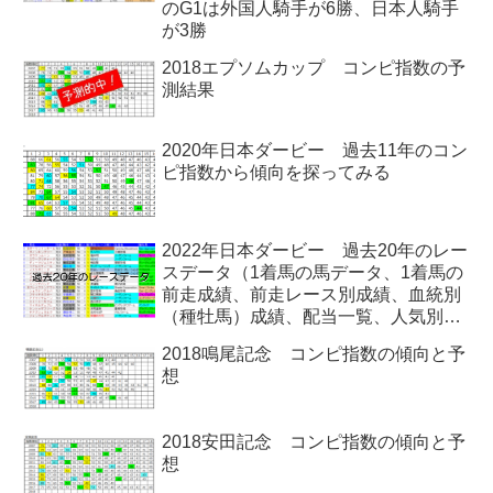
のG1は外国人騎手が6勝、日本人騎手
が3勝
2018エプソムカップ コンピ指数の予
測結果
2020年日本ダービー 過去11年のコン
ピ指数から傾向を探ってみる
2022年日本ダービー 過去20年のレー
スデータ（1着馬の馬データ、1着馬の
前走成績、前走レース別成績、血統別
（種牡馬）成績、配当一覧、人気別な
ど）
2018鳴尾記念 コンピ指数の傾向と予
想
2018安田記念 コンピ指数の傾向と予
想