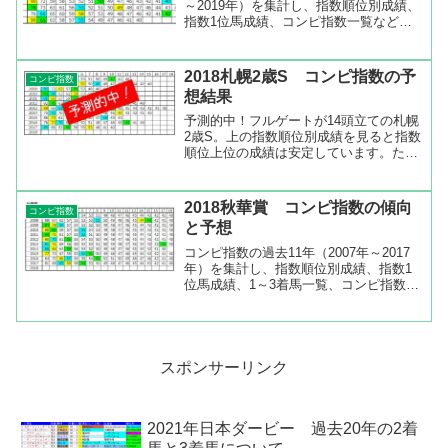
～2019年）を集計し、指数順位別成績、
指数1位馬成績、コンピ指数一覧などを
出してみました。コンピ指数順位別成績
コンピ指数順位別成績を見ると、指数1
位、2位、6位、15位がいいです。指数15
2018札幌2歳S コンピ指数の予
コンピ指数
位が3頭...
想結果
予測的中！フルゲートが14頭立ての札幌
2歳S。上の指数順位別成績を見ると指数
順位上位の成績は安定しています。た
だ、荒れる年もあります。軸は指数順位
1位か2位でいいと思います。相手も指数
順位3位から8位の間で選び、指数順位下
2018秋華賞 コンピ指数の傾向
コンピ指数
位で断層があれば断...
と予想
コンピ指数の過去11年（2007年～2017
年）を集計し、指数順位別成績、指数1
位馬成績、1～3着馬一覧、コンピ指数一
覧などを出してみました。また、秋華賞
のコンピ指数上位3位までの指数と、同
じ指数の過去の成績を出してみました。
指数順位上位が...
スポンサーリンク
2021年日本ダービー 過去20年の2着