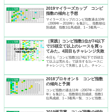
別成績コンピ指数順位別成績を見ると、
指数1位と2位の成績がいいですね。人気
2019マイラーズカップ コンピ
コンピ指数
馬、実績馬が...
指数の傾向と予想
マイラーズカップのコンピ指数過去10年
（2009年～2018年）を集計し、指数順位
別成績、指数1位馬成績、1～3着馬一
覧、コンピ指数一覧などを出してみまし
た。上位混戦のレースマイラーズカップ
の過去10年のコンピ指数順位別成績を見
［実践］コンピ指数1位が74以下
コンピ指数
ると、指数1...
で15頭立て以上のレースを買っ
てみた。4回目もチャレンジ失敗
今日も『コンピ指数1位74以下で15頭立
て以上は荒れる』で該当する1レースに
チャレンジして失敗しました。チャンス
がありそうだったのですが、なかなか上
手くいかないですね(^^ゞ3月28日の結
果 1戦1敗 マイナス1500円 トータル
2018プロキオンＳ コンピ指数
コンピ指数
マイナス1...
の傾向と予測
コンピ指数の過去11年（2007年～2017
年）を集計し、指数順位別成績、指数1
位馬成績、1～3着馬一覧、コンピ指数一
覧などを出してみました。指数順位1位
が強いレース上記の集計データを見ると
指数順位1位は複勝率100％と信頼度が高
2019桜花賞 コンピ指数の傾向