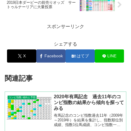
2019日本ダービーの前売りオッズ サー
トゥルナーリアに大量投票
スポンサーリンク
シェアする
X
Facebook
はてブ
LINE
関連記事
2020年有馬記念 過去11年のコ
コンピ指数 傾向と予想
ンピ指数の結果から傾向を探って
みる
有馬記念のコンピ指数過去11年（2009年
～2019年）を結果を集計し、指数順位別
成績、指数1位馬成績、コンピ指数一覧
などを出してみました。コンピ指数順位