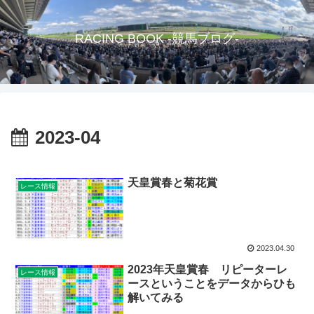
RACING BOOK -競馬ブログ-
2023-04
天皇賞春と菊花賞
レース情報
2023.04.30
2023年天皇賞春 リピーターレ
レース情報
ースということをデータからひも
解いてみる