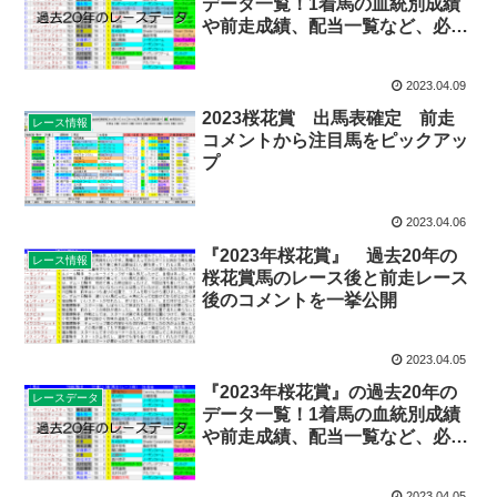
データ一覧！1着馬の血統別成績
や前走成績、配当一覧など、必見
の情報を徹底解説
2023.04.09
2023桜花賞 出馬表確定 前走
レース情報
コメントから注目馬をピックアッ
プ
2023.04.06
『2023年桜花賞』 過去20年の
レース情報
桜花賞馬のレース後と前走レース
後のコメントを一挙公開
2023.04.05
『2023年桜花賞』の過去20年の
レースデータ
データ一覧！1着馬の血統別成績
や前走成績、配当一覧など、必見
の情報を徹底解説
2023.04.05