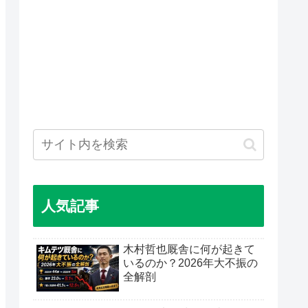
人気記事
木村哲也厩舎に何が起きて
いるのか？2026年大不振の
全解剖