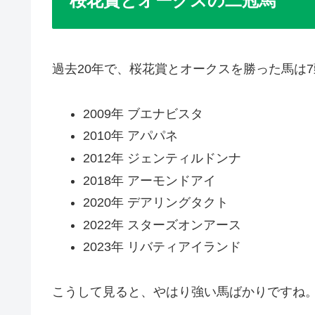
桜花賞とオークスの二冠馬
過去20年で、桜花賞とオークスを勝った馬は
2009年 ブエナビスタ
2010年 アパパネ
2012年 ジェンティルドンナ
2018年 アーモンドアイ
2020年 デアリングタクト
2022年 スターズオンアース
2023年 リバティアイランド
こうして見ると、やはり強い馬ばかりですね