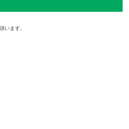
7頭います。
。