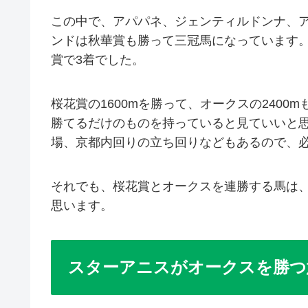
この中で、アパパネ、ジェンティルドンナ、
ンドは秋華賞も勝って三冠馬になっています
賞で3着でした。
桜花賞の1600mを勝って、オークスの2400
勝てるだけのものを持っていると見ていいと
場、京都内回りの立ち回りなどもあるので、
それでも、桜花賞とオークスを連勝する馬は
思います。
スターアニスがオークスを勝つ