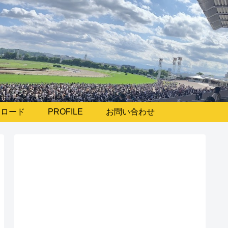
ンロード
PROFILE
お問い合わせ