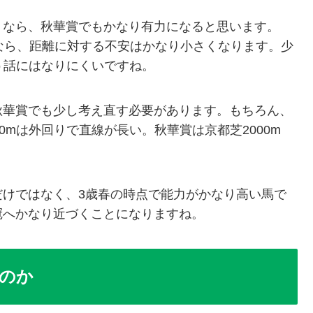
うなら、秋華賞でもかなり有力になると思います。
てるなら、距離に対する不安はかなり小さくなります。少
う話にはなりにくいですね。
秋華賞でも少し考え直す必要があります。もちろん、
0mは外回りで直線が長い。秋華賞は京都芝2000m
だけではなく、3歳春の時点で能力がかなり高い馬で
冠へかなり近づくことになりますね。
のか