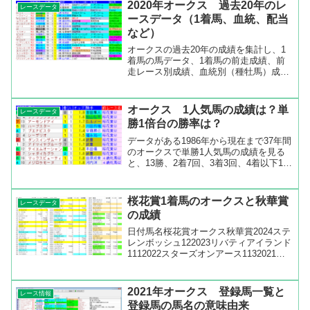
牡馬種牡馬系統馬番枠番脚質上がり3F上
2020年オークス 過去20年のレ
レースデータ
がり3F順単勝配...
ースデータ（1着馬、血統、配当
など）
オークスの過去20年の成績を集計し、1
着馬の馬データ、1着馬の前走成績、前
走レース別成績、血統別（種牡馬）成
績、配当一覧などを出してみました。オ
ークスの登録馬 馬データと前走成績第
81回オークスには25頭が登録してきまし
オークス 1人気馬の成績は？単
レースデータ
た。無敗で桜花賞馬を...
勝1倍台の勝率は？
データがある1986年から現在まで37年間
のオークスで単勝1人気馬の成績を見る
と、13勝、2着7回、3着3回、4着以下14
回で勝率は35.1％でした。単勝1人気でオ
ッズが1倍台の馬の成績は6勝、2着2回、
3着1回、4着以下3回で勝率は50％...
桜花賞1着馬のオークスと秋華賞
レースデータ
の成績
日付馬名桜花賞オークス秋華賞2024ステ
レンボッシュ122023リバティアイランド
1112022スターズオンアース1132021ソ
ダシ18102020デアリングタクト1112019
グランアレグリア1不出走不出走2018ア
ーモンドアイ1112...
2021年オークス 登録馬一覧と
レース情報
登録馬の馬名の意味由来