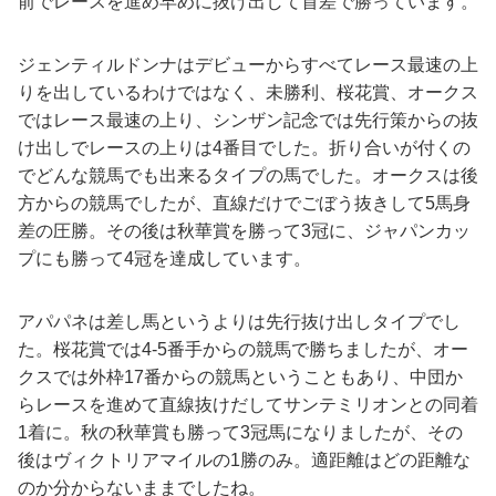
前でレースを進め早めに抜け出して首差で勝っています。
ジェンティルドンナはデビューからすべてレース最速の上
りを出しているわけではなく、未勝利、桜花賞、オークス
ではレース最速の上り、シンザン記念では先行策からの抜
け出しでレースの上りは4番目でした。折り合いが付くの
でどんな競馬でも出来るタイプの馬でした。オークスは後
方からの競馬でしたが、直線だけでごぼう抜きして5馬身
差の圧勝。その後は秋華賞を勝って3冠に、ジャパンカッ
プにも勝って4冠を達成しています。
アパパネは差し馬というよりは先行抜け出しタイプでし
た。桜花賞では4-5番手からの競馬で勝ちましたが、オー
クスでは外枠17番からの競馬ということもあり、中団か
らレースを進めて直線抜けだしてサンテミリオンとの同着
1着に。秋の秋華賞も勝って3冠馬になりましたが、その
後はヴィクトリアマイルの1勝のみ。適距離はどの距離な
のか分からないままでしたね。