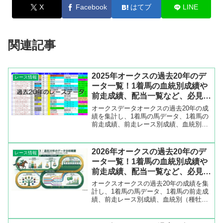
X
Facebook
はてブ
LINE
関連記事
2025年オークスの過去20年のデ
レース情報
ータ一覧！1着馬の血統別成績や
前走成績、配当一覧など、必見の
情報を大公開
オークスデータオークスの過去20年の成
績を集計し、1着馬の馬データ、1着馬の
前走成績、前走レース別成績、血統別
（種牡馬）成績、配当一覧など必見デー
タオークスの1着馬の馬データオークス
の1着馬の前走成績オークスの前走レー
2026年オークスの過去20年のデ
レース情報
ス別成績（上位20位ま...
ータ一覧！1着馬の血統別成績や
前走成績、配当一覧など、必見の
情報を公開
オークスオークスの過去20年の成績を集
計し、1着馬の馬データ、1着馬の前走成
績、前走レース別成績、血統別（種牡
馬）成績、配当一覧など必見データ1. 1
着馬データ年着順馬名人気騎手調教師種