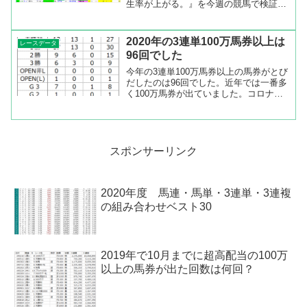
生率が上がる。』を今週の競馬で検証し
てみました。その時の条件としては以下
の3つを上げていましたが、それだと絞
りすぎるので条件2は削除して検証して
2020年の3連単100万馬券以上は
レースデータ
みました。条件1 コ...
96回でした
今年の3連単100万馬券以上の馬券がとび
だしたのは96回でした。近年では一番多
く100万馬券が出ていました。コロナ禍
の開催で、パドックやゴール前に観客が
少なかったので歓声などに敏感な馬にと
ってはいい環境下での開催になったはず
ですが、馬券の方...
スポンサーリンク
2020年度 馬連・馬単・3連単・3連複
の組み合わせベスト30
2019年で10月までに超高配当の100万
以上の馬券が出た回数は何回？