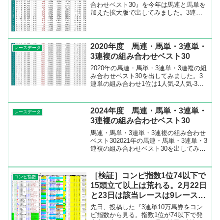
合わせベスト30』を今年は馬連と馬単を
加えた拡大版で出してみました。3連単
の1人気-2人気-3人気の組み合わせは94回
2019年の3連単組み合わせベスト30を見
ると、1位の1人-2人-3人は94回で昨年...
2020年度 馬連・馬単・3連単・
レースデータ
3連複の組み合わせベスト30
2020年の馬連・馬単・3連単・3連複の組
み合わせベスト30を出してみました。3
連単の組み合わせ1位は1人気-2人気-3人
気の組み合わせで71回2020年の3連単組
み合わせベスト30を見ると、1位の1人-2
人-3人は71回で昨年の94回から...
2024年度 馬連・馬単・3連単・
レースデータ
3連複の組み合わせベスト30
馬連・馬単・3連単・3連複の組み合わせ
ベスト302021年の馬連・馬単・3連単・3
連複の組み合わせベスト30を出してみま
した。今年も多くの高配当が出ました
ね。3連単で100万円以上は78回も出てい
ました。以下に3連単、3連複、馬単、馬
［検証］コンピ指数1位74以下で
コンピ指数
連の組...
15頭立て以上は荒れる。2月22日
と23日は該当レースは9レースあ
り、そのうち5レースで3連単10
先日、投稿した『3連単10万馬券をコン
万馬券以上が発生した
ピ指数から見る。指数1位が74以下で発