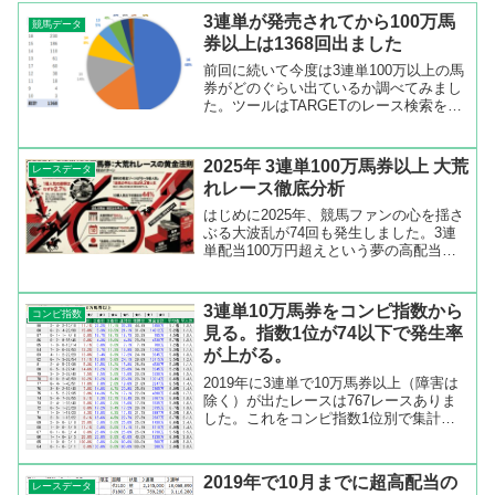
3連単が発売されてから100万馬
競馬データ
券以上は1368回出ました
前回に続いて今度は3連単100万以上の馬
券がどのぐらい出ているか調べてみまし
た。ツールはTARGETのレース検索を使
いました。期間は2004年1月5日から2022
年5月8日まで。3連単の配当が100万以上
は1368回3連単は2004年から発...
2025年 3連単100万馬券以上 大荒
レースデータ
れレース徹底分析
はじめに2025年、競馬ファンの心を揺さ
ぶる大波乱が74回も発生しました。3連
単配当100万円超えという夢の高配当レ
ース。本レポートでは、これらの大荒れ
レースを徹底的に分析し、予想のヒント
となる傾向を探ります。📊 基本統計デー
3連単10万馬券をコンピ指数から
コンピ指数
タ全体概要 総...
見る。指数1位が74以下で発生率
が上がる。
2019年に3連単で10万馬券以上（障害は
除く）が出たレースは767レースありま
した。これをコンピ指数1位別で集計し
てみました。発生数1位は指数78の59回
発生数だけ見ると指数78の59回、指数74
の55回、指数82の54回、指数84の53...
2019年で10月までに超高配当の
レースデータ