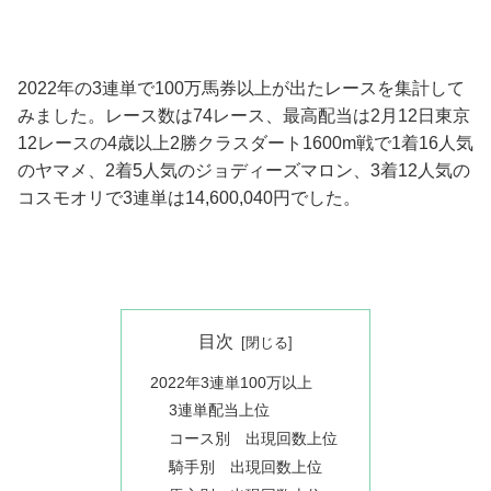
2022年の3連単で100万馬券以上が出たレースを集計して
みました。レース数は74レース、最高配当は2月12日東京
12レースの4歳以上2勝クラスダート1600m戦で1着16人気
のヤマメ、2着5人気のジョディーズマロン、3着12人気の
コスモオリで3連単は14,600,040円でした。
目次
2022年3連単100万以上
3連単配当上位
コース別 出現回数上位
騎手別 出現回数上位