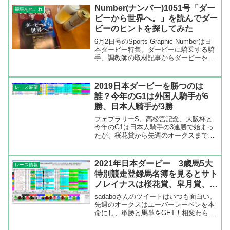
Number(ナンバー)1051号「ダー
競馬あれこれ
ビーから世界へ。」を読んでダー
ビーのヒントを探してみた
6月2日号のSports Graphic Numberは日
本ダービー特集。ダービーに騎乗する騎
手、調教師の取材記事からダービーを予
想するのが面白い。新聞記事などと違
い、じっくり話を聞いてそれをまとめて
いるので、普段では聞けない話が書かれ
2019日本ダービーを勝つのは
レース展望
てい...
誰？今年のG1は外国人騎手が6
勝、日本人騎手が3勝
フェブラリーS、高松宮記念、大阪杯と
今年のG1は日本人騎手の3連勝で始まっ
たが、桜花賞から先週のオークスまでの
6レースを勝ったのは全て外国人騎手で
した。今週の日本ダービーにも外国人騎
手の3人が騎乗予定している。レーン騎
2021年日本ダービー 3歳馬5大
レース情報
手はサートゥルナーリア...
特別競走登録馬名簿を見るとサト
ノレイナスは桜花賞、皐月賞、オ
ークス、ダービー、菊花賞のすべ
sadaboさんのツイートはいつも面白い。
てに登録してあった
先週のオークスはユーバーレーベンを本
命にし、単勝と馬単をGET！相変わらず
狙いが鋭いです。ダービーではサトミホ
ースカンパニーについて以下のツイート