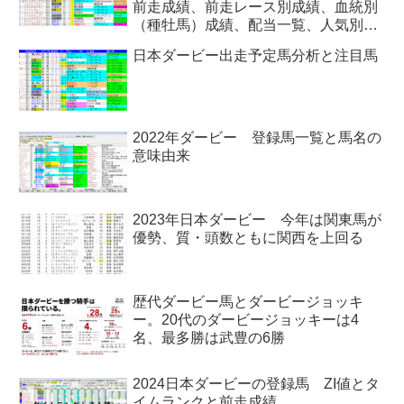
前走成績、前走レース別成績、血統別
（種牡馬）成績、配当一覧、人気別な
ど）
日本ダービー出走予定馬分析と注目馬
2022年ダービー 登録馬一覧と馬名の
意味由来
2023年日本ダービー 今年は関東馬が
優勢、質・頭数ともに関西を上回る
歴代ダービー馬とダービージョッキ
ー。20代のダービージョッキーは4
名、最多勝は武豊の6勝
2024日本ダービーの登録馬 ZI値とタ
イムランクと前走成績