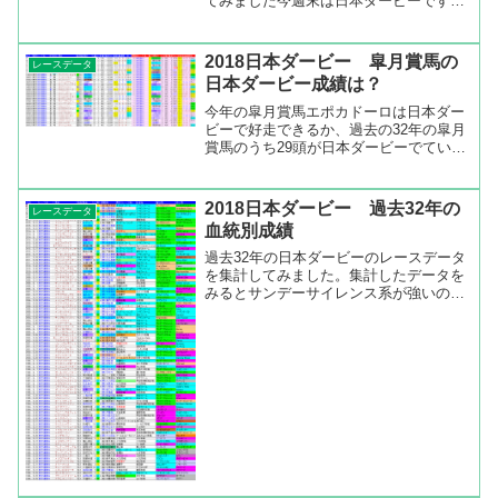
てみました今週末は日本ダービーです。
競馬をやっていると、ダービーというレ
ースはやっぱり特別ですね。馬にとって
も一生に一度ですが、騎手にとってもダ
2018日本ダービー 皐月賞馬の
レースデータ
ービージョッキーになると...
日本ダービー成績は？
今年の皐月賞馬エポカドーロは日本ダー
ビーで好走できるか、過去の32年の皐月
賞馬のうち29頭が日本ダービーでている
のでその29頭の日本ダービーでの成績を
だしてみました。過去に皐月賞とダービ
ーを連覇した馬はドゥラメンテ、オルフ
2018日本ダービー 過去32年の
レースデータ
ェーヴル、メイショ...
血統別成績
過去32年の日本ダービーのレースデータ
を集計してみました。集計したデータを
みるとサンデーサイレンス系が強いのが
よく分かります。出走頭数も多いです
が、成績も抜けていますね。登録馬の血
統からディープインパクト、キングカメ
ハメハ、ハーツクライ、ス...