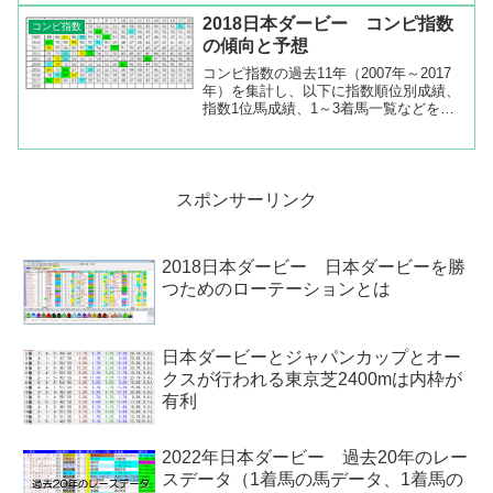
がありました。これを見ると、サトノレ
2018日本ダービー コンピ指数
コンピ指数
イナスは桜花賞、...
の傾向と予想
コンピ指数の過去11年（2007年～2017
年）を集計し、以下に指数順位別成績、
指数1位馬成績、1～3着馬一覧などを出
してみました。コンピ指数順位の成績を
みると指数1位は3-1-2-5、2位は3-1-1-6、
3位は1-2-2-6、4位は3-...
スポンサーリンク
2018日本ダービー 日本ダービーを勝
つためのローテーションとは
日本ダービーとジャパンカップとオー
クスが行われる東京芝2400mは内枠が
有利
2022年日本ダービー 過去20年のレー
スデータ（1着馬の馬データ、1着馬の