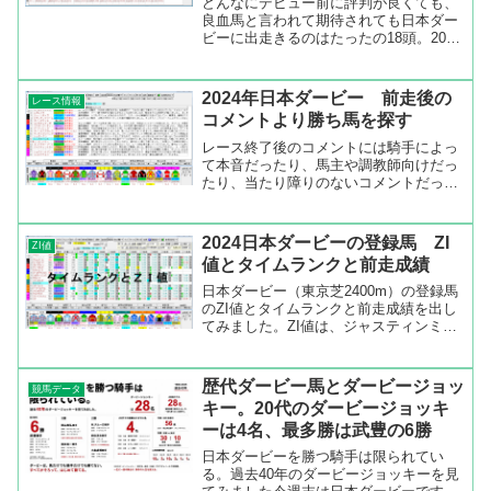
どんなにデビュー前に評判が良くても、
良血馬と言われて期待されても日本ダー
ビーに出走きるのはたったの18頭。2015
年生まれの今年の3歳馬の頂点を決める
レースを勝つのはどの馬なのか。日本ダ
ービーを勝つ馬は日本ダービーを勝つた
2024年日本ダービー 前走後の
レース情報
めのローテーション...
コメントより勝ち馬を探す
レース終了後のコメントには騎手によっ
て本音だったり、馬主や調教師向けだっ
たり、当たり障りのないコメントだった
り、いろいろあります。特に勝った時や
惜しかったときなどのコメントは本音に
近いので、次のレースの参考になりま
2024日本ダービーの登録馬 ZI
ZI値
す。そこで、レース後コメン...
値とタイムランクと前走成績
日本ダービー（東京芝2400m）の登録馬
のZI値とタイムランクと前走成績を出し
てみました。ZI値は、ジャスティンミラ
ノ（132）、シックスペンス（132）、シ
ュガークン（130）、コスモキュランダ
（125）、ショウナンラプンタ（121）の
歴代ダービー馬とダービージョッ
競馬データ
順...
キー。20代のダービージョッキ
ーは4名、最多勝は武豊の6勝
日本ダービーを勝つ騎手は限られてい
る。過去40年のダービージョッキーを見