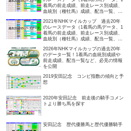
着馬の前走成績、前走レース別成績、
血統別（種牡馬）成績、配当一覧、人
気別など）
2021年NHKマイルカップ 過去20年
のレースデータ（1着馬の馬データ、1
着馬の前走成績、前走レース別成績、
血統別（種牡馬）成績、配当一覧、人
気別など）
2026年NHKマイルカップの過去20年
のデータ一覧！1着馬の血統別成績や
前走成績、配当一覧など、必見の情報
を公開
2019安田記念 コンピ指数の傾向と予
想
2020年安田記念 前走後の騎手コメン
トより勝ち馬を探す
安田記念 歴代優勝馬と歴代優勝騎手