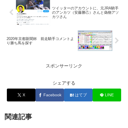
ツイッターのアカウントに、元JRA騎手
のアンカツ（安藤勝己）さんと偽物アソ
カツさん
2020年京都新聞杯 前走騎手コメントよ
り勝ち馬を探す
スポンサーリンク
シェアする
X
Facebook
はてブ
LINE
関連記事