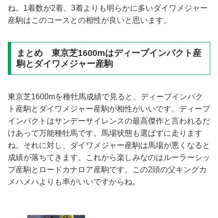
ね。1着数が2着、3着よりも明らかに多いダイワメジャー
産駒はこのコースとの相性が良いと思います。
まとめ 東京芝1600mはディープインパクト産
駒とダイワメジャー産駒
東京芝1600mを種牡馬成績で見ると、ディープインパク
ト産駒とダイワメジャー産駒が相性がいいです。ディープ
インパクトはサンデーサイレンスの最高傑作と言われるだ
けあって万能種牡馬です。馬場状態も選ばずに走ります
ね。それに対し、ダイワメジャー産駒は馬場が悪くなると
成績が落ちてきます。これから楽しみなのはルーラーシッ
プ産駒とロードカナロア産駒です。この2頭の父キングカ
メハメハよりも率がいいですからね。