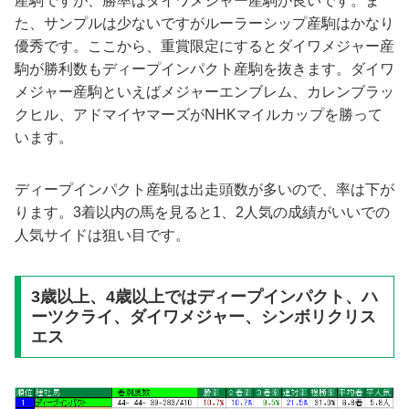
産駒ですが、勝率はダイワメジャー産駒が良いです。ま
た、サンプルは少ないですがルーラーシップ産駒はかなり
優秀です。ここから、重賞限定にするとダイワメジャー産
駒が勝利数もディープインパクト産駒を抜きます。ダイワ
メジャー産駒といえばメジャーエンブレム、カレンブラッ
クヒル、アドマイヤマーズがNHKマイルカップを勝って
います。
ディープインパクト産駒は出走頭数が多いので、率は下が
ります。3着以内の馬を見ると1、2人気の成績がいいでの
人気サイドは狙い目です。
3歳以上、4歳以上ではディープインパクト、ハ
ーツクライ、ダイワメジャー、シンボリクリス
エス